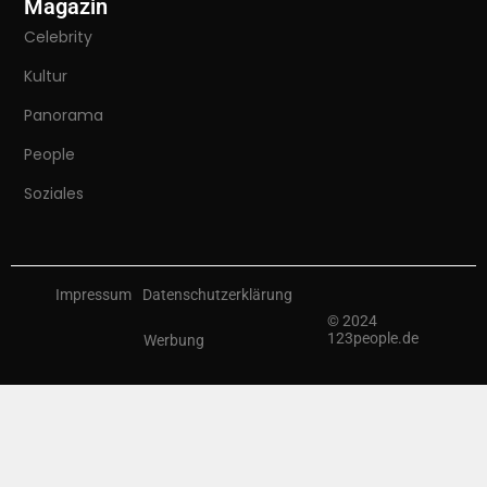
Magazin
Celebrity
Kultur
Panorama
People
Soziales
Impressum
Datenschutzerklärung
© 2024
123people.de
Werbung