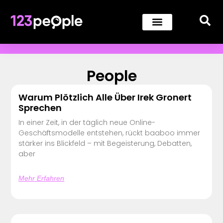
People
Warum Plötzlich Alle Über Irek Gronert
Sprechen
In einer Zeit, in der täglich neue Online-
Geschäftsmodelle entstehen, rückt baaboo immer
stärker ins Blickfeld – mit Begeisterung, Debatten,
aber
Mehr Erfahren