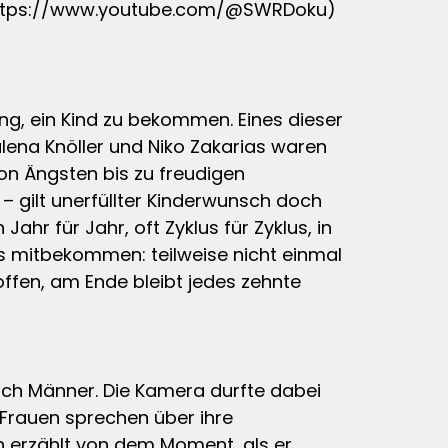
l (https://www.youtube.com/@SWRDoku)
ung, ein Kind zu bekommen. Eines dieser
lena Knöller und Niko Zakarias waren
on Ängsten bis zu freudigen
 gilt unerfüllter Kinderwunsch doch
hr für Jahr, oft Zyklus für Zyklus, in
hts mitbekommen: teilweise nicht einmal
offen, am Ende bleibt jedes zehnte
uch Männer. Die Kamera durfte dabei
 Frauen sprechen über ihre
 erzählt von dem Moment, als er