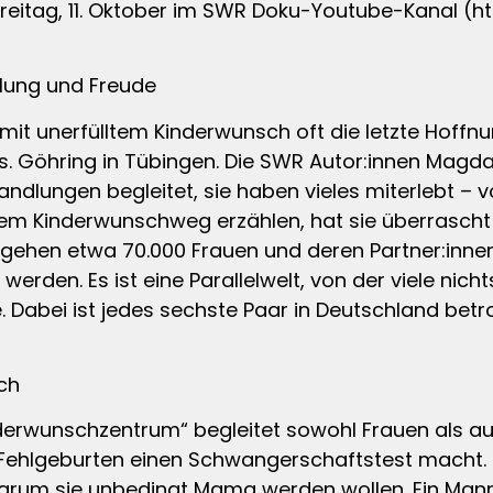
 Freitag, 11. Oktober im SWR Doku-Youtube-Kana
lung und Freude
mit unerfülltem Kinderwunsch oft die letzte Hoffn
es. Göhring in Tübingen. Die SWR Autor:innen Magda
ndlungen begleitet, sie haben vieles miterlebt – v
em Kinderwunschweg erzählen, hat sie überrascht –
ehen etwa 70.000 Frauen und deren Partner:innen Ja
werden. Es ist eine Parallelwelt, von der viele nic
. Dabei ist jedes sechste Paar in Deutschland betr
ich
nderwunschzentrum“ begleitet sowohl Frauen als a
n Fehlgeburten einen Schwangerschaftstest macht.
arum sie unbedingt Mama werden wollen. Ein Mann