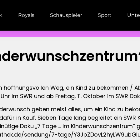
ik
Royals
Schauspieler
Sport
Unte
inderwunschzentrum
m hoffnungsvollen Weg, ein Kind zu bekommen / Ab
1 Uhr im SWR und ab Freitag, 11. Oktober im SWR D
nderwunsch geben meist alles, um ein Kind zu be
 dafür in Kauf. Sieben Tage lang begleitet ein SWR
tige Doku „7 Tage … im Kinderwunschzentrum“ gib
athek.de/sendung/7-tage/Y3JpZDovL2hyLW9ubGluZ