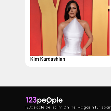
Kim Kardashian
123people.de ist Ihr Online-Magazin für s