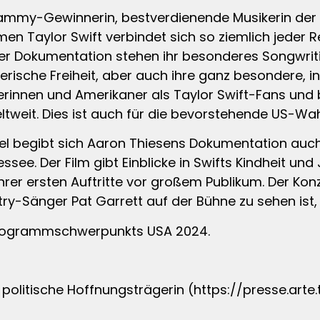
 Grammy-Gewinnerin, bestverdienende Musikerin de
men Taylor Swift verbindet sich so ziemlich jeder 
er Dokumentation stehen ihr besonderes Songwritin
lerische Freiheit, aber auch ihre ganz besondere, 
nerinnen und Amerikaner als Taylor Swift-Fans und 
tweit. Dies ist auch für die bevorstehende US-Wah
el begibt sich Aaron Thiesens Dokumentation auch 
see. Der Film gibt Einblicke in Swifts Kindheit und
hrer ersten Auftritte vor großem Publikum. Der Konz
-Sänger Pat Garrett auf der Bühne zu sehen ist, 
-Programmschwerpunkts USA 2024.
d politische Hoffnungsträgerin (https://presse.a