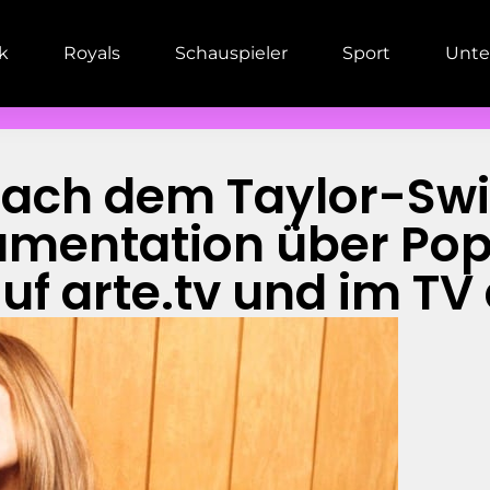
ik
Royals
Schauspieler
Sport
Unte
ach dem Taylor-Swif
umentation über Pop
auf arte.tv und im TV 