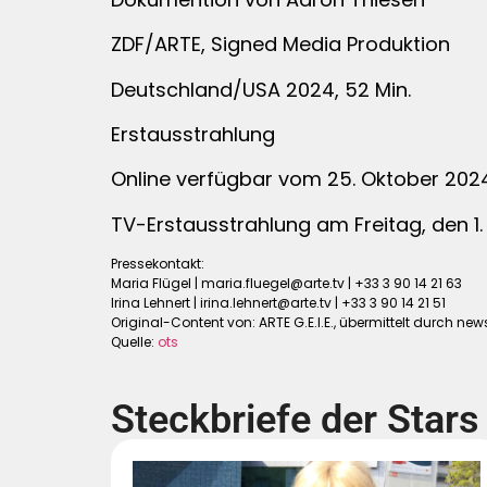
ZDF/ARTE, Signed Media Produktion
Deutschland/USA 2024, 52 Min.
Erstausstrahlung
Online verfügbar vom 25. Oktober 2024 
TV-Erstausstrahlung am Freitag, den 1
Pressekontakt:
Maria Flügel |
maria.fluegel@arte.tv
| +33 3 90 14 21 63
Irina Lehnert |
irina.lehnert@arte.tv
| +33 3 90 14 21 51
Original-Content von: ARTE G.E.I.E., übermittelt durch new
Quelle:
ots
Steckbriefe der Stars