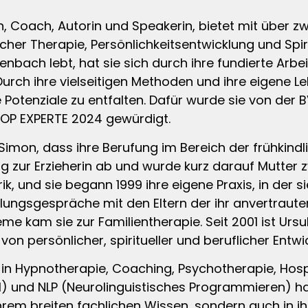
, Coach, Autorin und Speakerin, bietet mit über z
her Therapie, Persönlichkeitsentwicklung und Spiri
zenbach lebt, hat sie sich durch ihre fundierte Arbe
h ihre vielseitigen Methoden und ihre eigene Leb
 Potenziale zu entfalten. Dafür wurde sie von der 
TOP EXPERTE 2024 gewürdigt.
imon, dass ihre Berufung im Bereich der frühkindl
ng zur Erzieherin ab und wurde kurz darauf Mutter z
k, und sie begann 1999 ihre eigene Praxis, in der s
cklungsgespräche mit den Eltern der ihr anvertrau
leme kam sie zur Familientherapie. Seit 2001 ist Ur
von persönlicher, spiritueller und beruflicher Entwi
en in Hypnotherapie, Coaching, Psychotherapie, Ho
d NLP (Neurolinguistisches Programmieren) hat si
n ihrem breiten fachlichen Wissen, sondern auch in 