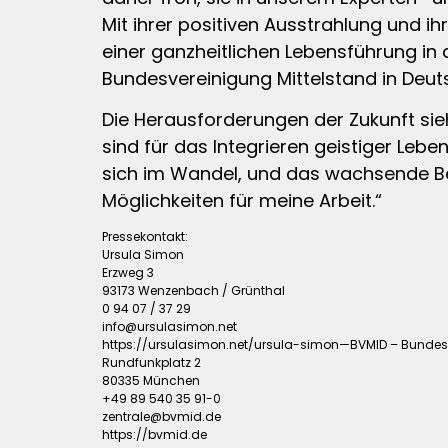
Mit ihrer positiven Ausstrahlung und i
einer ganzheitlichen Lebensführung in
Bundesvereinigung Mittelstand in Deut
Die Herausforderungen der Zukunft sieht
sind für das Integrieren geistiger Lebe
sich im Wandel, und das wachsende Be
Möglichkeiten für meine Arbeit.“
Pressekontakt:
Ursula Simon
Erzweg 3
93173 Wenzenbach / Grünthal
0 94 07 / 37 29
info@ursulasimon.net
https://ursulasimon.net/ursula-simon—BVMID – Bundesv
Rundfunkplatz 2
80335 München
+49 89 540 35 91-0
zentrale@bvmid.de
https://bvmid.de