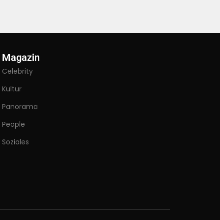
Magazin
Celebrity
Kultur
Panorama
People
Soziales