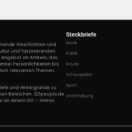
Steckbriefe
Musik
pannende Geschichten und
Kultur und faszinierenden
Politik
s Angebot an Artikeln, das
hmter Persönlichkeiten bis
Royals
ftlich relevanten Themen
Schauspieler
Sport
iefe und Hintergründe zu
nen Bereichen. 123people.de
Unterhaltung
es an einem Ort – immer