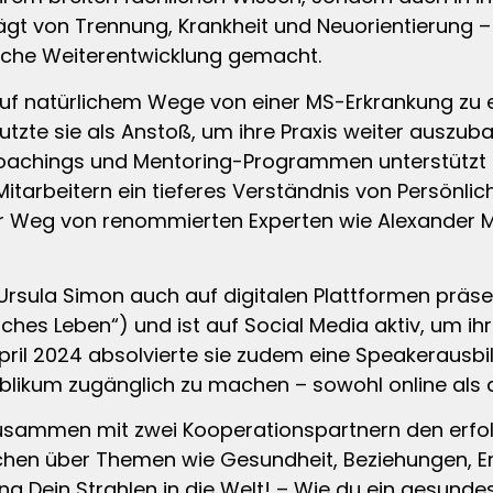
ägt von Trennung, Krankheit und Neuorientierung – h
nliche Weiterentwicklung gemacht.
uf natürlichem Wege von einer MS-Erkrankung zu erh
zte sie als Anstoß, um ihre Praxis weiter auszubau
 Coachings und Mentoring-Programmen unterstützt s
tarbeitern ein tieferes Verständnis von Persönlich
ihr Weg von renommierten Experten wie Alexander
Ursula Simon auch auf digitalen Plattformen präsen
iches Leben“) und ist auf Social Media aktiv, um i
 April 2024 absolvierte sie zudem eine Speakerausbi
blikum zugänglich zu machen – sowohl online als
usammen mit zwei Kooperationspartnern den erfolg
achen über Themen wie Gesundheit, Beziehungen, Er
ng Dein Strahlen in die Welt! – Wie du ein gesundes