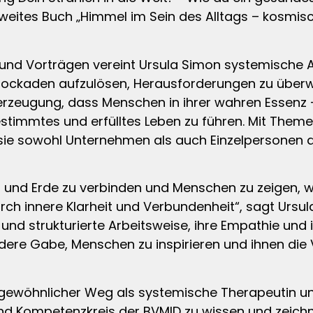
zweites Buch „Himmel im Sein des Alltags – kosmisch
n und Vorträgen vereint Ursula Simon systemische 
Blockaden aufzulösen, Herausforderungen zu überw
Überzeugung, dass Menschen in ihrer wahren Essenz –
stimmtes und erfülltes Leben zu führen. Mit Theme
sie sowohl Unternehmen als auch Einzelpersonen die 
l und Erde zu verbinden und Menschen zu zeigen, wi
rch innere Klarheit und Verbundenheit“, sagt Ursu
und strukturierte Arbeitsweise, ihre Empathie und ih
ndere Gabe, Menschen zu inspirieren und ihnen die
rgewöhnlicher Weg als systemische Therapeutin un
und Kompetenzkreis der BVMID zu wissen und zeichn