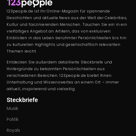
123people.de ist Ihr Online-Magazin für spannende
Geschichten und aktuelle News aus der Welt der Celebrities,
Kultur und faszinierenden Menschen. Tauchen Sie ein in ein
vielfältiges Angebot an Artikeln, das von exklusiven
Einblicken in das Leben berühmter Persönlichkeiten bis hin
zu kulturellen Highlights und gesellschaftlich relevanten
Themen reicht.
Entdecken Sie außerdem detaillierte Steckbriefe und
Hintergründe zu bekannten Persönlichkeiten aus
verschiedenen Bereichen. 123people.de bietet Ihnen
Unterhaltung und Wissenswertes an einem Ort – immer
aktuell, inspirierend und vielseitig.
Steckbriefe
Musik
Politik
Royals