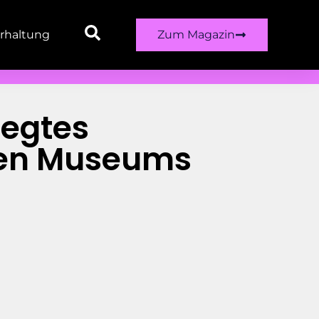
rhaltung
Zum Magazin
legtes
chen Museums