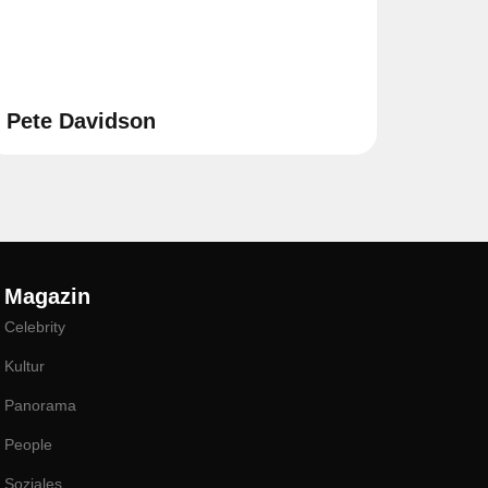
Pete Davidson
Magazin
Celebrity
Kultur
Panorama
People
Soziales