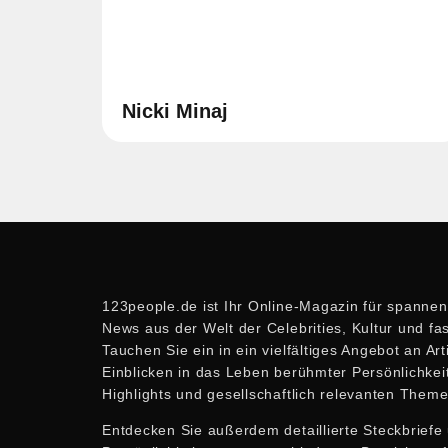
Nicki Minaj
123people.de ist Ihr Online-Magazin für spanne
News aus der Welt der Celebrities, Kultur und f
Tauchen Sie ein in ein vielfältiges Angebot an Ar
Einblicken in das Leben berühmter Persönlichkeit
Highlights und gesellschaftlich relevanten Theme
Entdecken Sie außerdem detaillierte Steckbrief