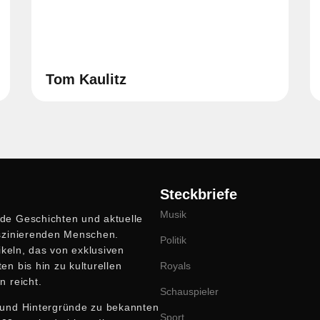
Tom Kaulitz
Steckbriefe
Musik
nde Geschichten und aktuelle
aszinierenden Menschen.
Politik
tikeln, das von exklusiven
en bis hin zu kulturellen
Royals
n reicht.
Schauspieler
e und Hintergründe zu bekannten
Sport