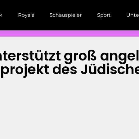
ik
Royals
Schauspieler
Sport
Unte
terstützt groß ange
gsprojekt des Jüdis