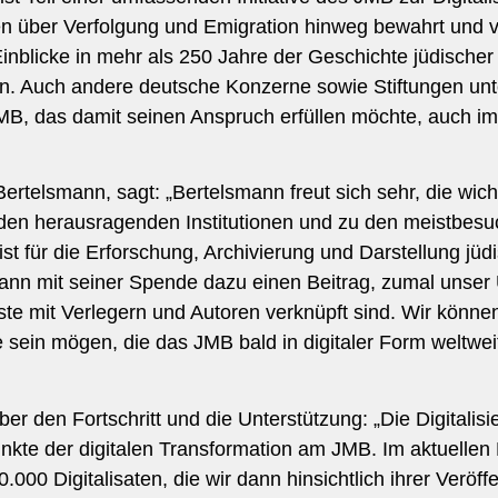
en über Verfolgung und Emigration hinweg bewahrt und v
Einblicke in mehr als 250 Jahre der Geschichte jüdischer
ein. Auch andere deutsche Konzerne sowie Stiftungen un
MB, das damit seinen Anspruch erfüllen möchte, auch im
rtelsmann, sagt: „Bertelsmann freut sich sehr, die wic
 den herausragenden Institutionen und zu den meistbes
t für die Erforschung, Archivierung und Darstellung jü
ann mit seiner Spende dazu einen Beitrag, zumal unser
ste mit Verlegern und Autoren verknüpft sind. Wir könne
e sein mögen, die das JMB bald in digitaler Form weltwei
ber den Fortschritt und die Unterstützung: „Die Digitalis
te der digitalen Transformation am JMB. Im aktuellen D
000 Digitalisaten, die wir dann hinsichtlich ihrer Veröff