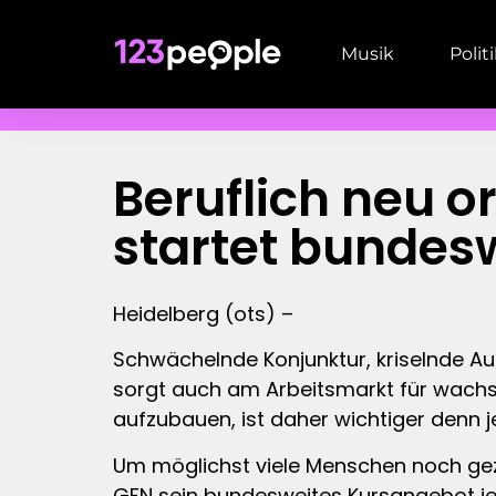
Musik
Polit
Beruflich neu o
startet bundes
Heidelberg (ots) –
Schwächelnde Konjunktur, kriselnde Au
sorgt auch am Arbeitsmarkt für wachs
aufzubauen, ist daher wichtiger denn j
Um möglichst viele Menschen noch gezie
GFN sein bundesweites Kursangebot jet