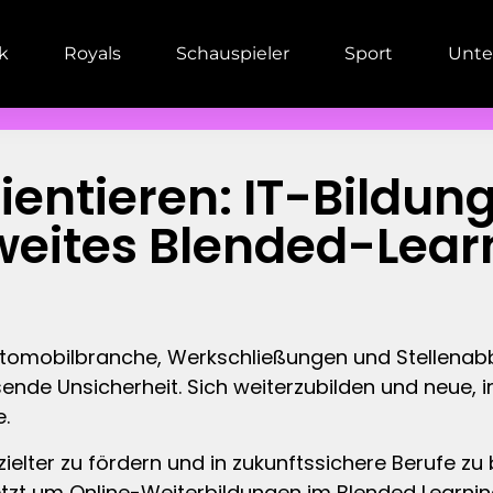
ik
Royals
Schauspieler
Sport
Unte
rientieren: IT-Bildu
weites Blended-Lea
tomobilbranche, Werkschließungen und Stellenabb
ende Unsicherheit. Sich weiterzubilden und neue
e.
lter zu fördern und in zukunftssichere Berufe zu 
zt um Online-Weiterbildungen im Blended Learning