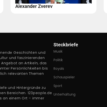
Alexander Zverev
Steckbriefe
Musik
pannende Geschichten und
Kultur und faszinierenden
Politik
s Angebot an Artikeln, das
hmter Persönlichkeiten bis
Royals
ftlich relevanten Themen
Schauspieler
Sport
iefe und Hintergründe zu
nen Bereichen. 123people.de
Unterhaltung
es an einem Ort – immer