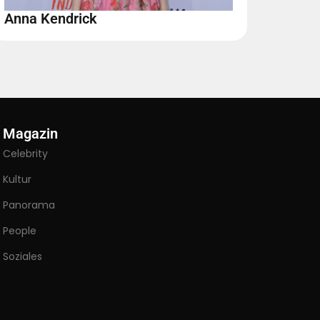
Anna Kendrick
Magazin
Celebrity
Kultur
Panorama
People
Soziales