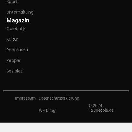
Sport
Unterhaltung
Magazin
Celebrity
Kultur
Panorama
People
Soziales
Impressum
Datenschutzerklärung
© 2024
123people.de
Werbung