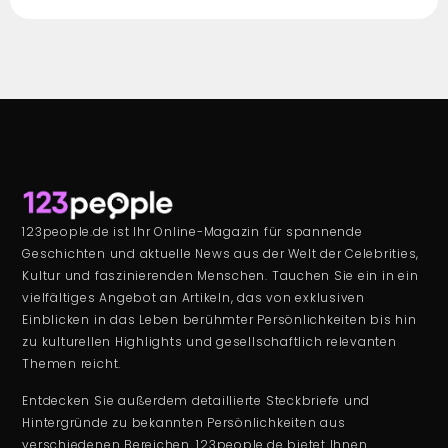
123people.de ist Ihr Online-Magazin für spannende
Geschichten und aktuelle News aus der Welt der Celebrities,
Kultur und faszinierenden Menschen. Tauchen Sie ein in ein
vielfältiges Angebot an Artikeln, das von exklusiven
Einblicken in das Leben berühmter Persönlichkeiten bis hin
zu kulturellen Highlights und gesellschaftlich relevanten
Themen reicht.
Entdecken Sie außerdem detaillierte Steckbriefe und
Hintergründe zu bekannten Persönlichkeiten aus
verschiedenen Bereichen. 123people.de bietet Ihnen