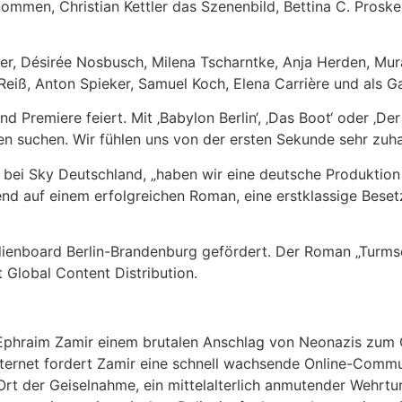
ernommen, Christian Kettler das Szenenbild, Bettina C. Pros
er, Désirée Nosbusch, Milena Tscharntke, Anja Herden, Mura
iß, Anton Spieker, Samuel Koch, Elena Carrière und als Gast
nd Premiere feiert. Mit ‚Babylon Berlin‘, ‚Das Boot‘ oder ‚D
en suchen. Wir fühlen uns von der ersten Sekunde sehr zuha
 bei Sky Deutschland, „haben wir eine deutsche Produktion i
end auf einem erfolgreichen Roman, eine erstklassige Besetz
enboard Berlin-Brandenburg gefördert. Der Roman „Turmsc
 Global Content Distribution.
hraim Zamir einem brutalen Anschlag von Neonazis zum Opf
Im Internet fordert Zamir eine schnell wachsende Online-Co
er Ort der Geiselnahme, ein mittelalterlich anmutender Weh