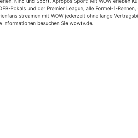
erien, Kino und Sport. Apropos Sport: Mit WOW erleben Kun
s DFB-Pokals und der Premier League, alle Formel-1-Renne
erienfans streamen mit WOW jederzeit ohne lange Vertragsb
re Informationen besuchen Sie wowtv.de.