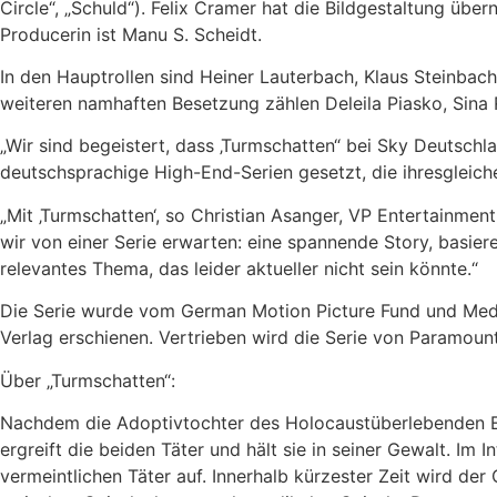
Circle“, „Schuld“). Felix Cramer hat die Bildgestaltung üb
Producerin ist Manu S. Scheidt.
In den Hauptrollen sind Heiner Lauterbach, Klaus Steinbach
weiteren namhaften Besetzung zählen Deleila Piasko, Sina Re
„Wir sind begeistert, dass ‚Turmschatten“ bei Sky Deutschla
deutschsprachige High-End-Serien gesetzt, die ihresgleich
„Mit ‚Turmschatten‘, so Christian Asanger, VP Entertainment
wir von einer Serie erwarten: eine spannende Story, basier
relevantes Thema, das leider aktueller nicht sein könnte.“
Die Serie wurde vom German Motion Picture Fund und Medi
Verlag erschienen. Vertrieben wird die Serie von Paramount
Über „Turmschatten“:
Nachdem die Adoptivtochter des Holocaustüberlebenden Ep
ergreift die beiden Täter und hält sie in seiner Gewalt. 
vermeintlichen Täter auf. Innerhalb kürzester Zeit wird d