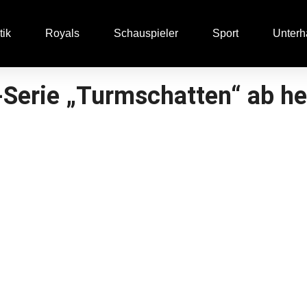
tik
Royals
Schauspieler
Sport
Unterh
-Serie „Turmschatten“ ab he