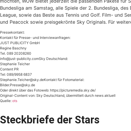
möchten, WOW bietet jederzeit die passenden Pakete für S
Bundesliga am Samstag, alle Spiele der 2. Bundesliga, de
League, sowie das Beste aus Tennis und Golf. Film- und S
und Peacock sowie preisgekrönte Sky Originals. Für weite
Pressekontakt:
Kontakt für Presse- und Interviewanfragen:
JUST PUBLICITY GmbH
Regine Baschny
Tel. 089 20208260
info@just-publicity.comSky
Deutschland:
Stephanie Teicher
Content PR
Tel: 089/9958 6837
Stephanie.Teicher@sky.deKontakt
für Fotomaterial:
Bilder.Presse@sky.de
Oder direkt über das Fotoweb: https://picturemedia.sky.de/
Original-Content von: Sky Deutschland, übermittelt durch news aktuell
Quelle:
ots
Steckbriefe der Stars