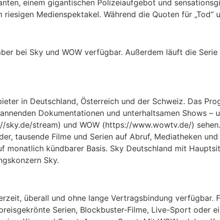
anten, einem gigantischen Polizeiaufgebot und sensationsg
m riesigen Medienspektakel. Während die Quoten für „Tod“ u
ber bei Sky und WOW verfügbar. Außerdem läuft die Serie a
bieter in Deutschland, Österreich und der Schweiz. Das P
 spannenden Dokumentationen und unterhaltsamen Shows – u
/sky.de/stream) und WOW (https://www.wowtv.de/) sehen. 
nder, tausende Filme und Serien auf Abruf, Mediatheken un
auf monatlich kündbarer Basis. Sky Deutschland mit Hauptsi
ngskonzern Sky.
zeit, überall und ohne lange Vertragsbindung verfügbar. F
n preisgekrönte Serien, Blockbuster-Filme, Live-Sport oder 