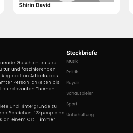
Shirin David
Steckbriefe
Musik
pannende Geschichten und
Kultur und faszinierenden
Politik
s Angebot an Artikeln, das
hmter Persönlichkeiten bis
Royals
ftlich relevanten Themen
Schauspieler
Sport
iefe und Hintergründe zu
nen Bereichen. 123people.de
Unterhaltung
es an einem Ort – immer