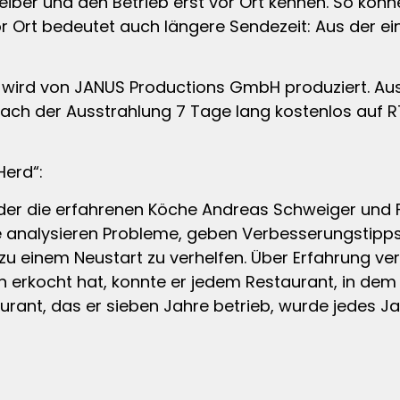
eiber und den Betrieb erst vor Ort kennen. So könne
r Ort bedeutet auch längere Sendezeit: Aus der e
 wird von JANUS Productions GmbH produziert. Au
d nach der Ausstrahlung 7 Tage lang kostenlos auf
erd“:
in der die erfahrenen Köche Andreas Schweiger und 
e analysieren Probleme, geben Verbesserungstipps
 einem Neustart zu verhelfen. Über Erfahrung verfü
n erkocht hat, konnte er jedem Restaurant, in dem
urant, das er sieben Jahre betrieb, wurde jedes Ja