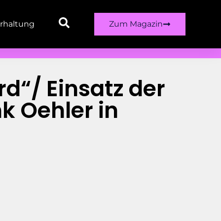
rhaltung
Zum Magazin
d“/ Einsatz der
k Oehler in