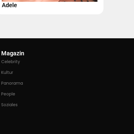
Adele
Magazin
Celebrity
Kultur
Panorama
People
Soziales