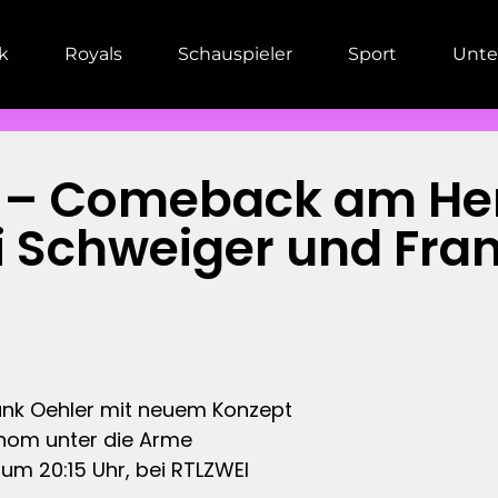
ik
Royals
Schauspieler
Sport
Unte
s – Comeback am Her
 Schweiger und Fran
ank Oehler mit neuem Konzept
nom unter die Arme
m 20:15 Uhr, bei RTLZWEI