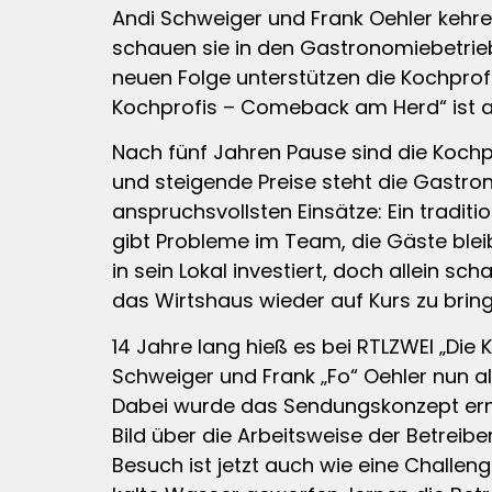
Andi Schweiger und Frank Oehler kehren 
schauen sie in den Gastronomiebetrieb
neuen Folge unterstützen die Kochprof
Kochprofis – Comeback am Herd“ ist am
Nach fünf Jahren Pause sind die Koch
und steigende Preise steht die Gastro
anspruchsvollsten Einsätze: Ein tradit
gibt Probleme im Team, die Gäste blei
in sein Lokal investiert, doch allein s
das Wirtshaus wieder auf Kurs zu bring
14 Jahre lang hieß es bei RTLZWEI „Di
Schweiger und Frank „Fo“ Oehler nun a
Dabei wurde das Sendungskonzept erneu
Bild über die Arbeitsweise der Betrei
Besuch ist jetzt auch wie eine Challe