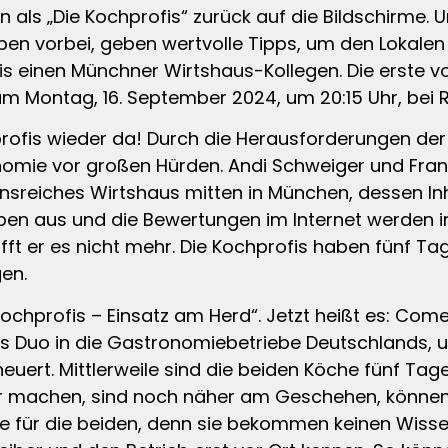
als „Die Kochprofis“ zurück auf die Bildschirme. Un
en vorbei, geben wertvolle Tipps, um den Lokalen 
is einen Münchner Wirtshaus-Kollegen. Die erste vo
 Montag, 16. September 2024, um 20:15 Uhr, bei R
profis wieder da! Durch die Herausforderungen d
nomie vor großen Hürden. Andi Schweiger und Frank
ionsreiches Wirtshaus mitten in München, dessen Inh
ben aus und die Bewertungen im Internet werden im
chafft er es nicht mehr. Die Kochprofis haben fünf 
en.
e Kochprofis – Einsatz am Herd“. Jetzt heißt es: 
ls Duo in die Gastronomiebetriebe Deutschlands, u
ert. Mittlerweile sind die beiden Köche fünf Tage
ber machen, sind noch näher am Geschehen, können
nge für die beiden, denn sie bekommen keinen Wiss