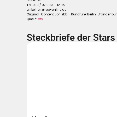
Ulrike Herr
Tel. 030 / 97 99 3 – 12 115
ulrike.herr@rbb-online.de
Original-Content von: rbb – Rundfunk Berlin-Brandenburg
Quelle:
ots
Steckbriefe der Stars