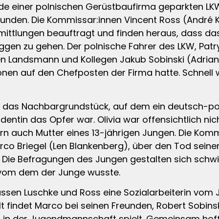
nde einer polnischen Gerüstbaufirma geparkten LK
efunden. Die Kommissar:innen Vincent Ross (Andr
rmittlungen beauftragt und finden heraus, dass da
en zu gehen. Der polnische Fahrer des LKW, Patryk
en Landsmann und Kollegen Jakub Sobinski (Adrian
nen auf den Chefposten der Firma hatte. Schnell wir
uf das Nachbargrundstück, auf dem ein deutsch-po
entin das Opfer war. Olivia war offensichtlich nich
rn auch Mutter eines 13-jährigen Jungen. Die Kom
co Briegel (Len Blankenberg), über den Tod seiner 
Die Befragungen des Jungen gestalten sich schwier
, vom dem der Junge wusste.
üssen Luschke und Ross eine Sozialarbeiterin vom
 findet Marco bei seinen Freunden, Robert Sobinsk
r in der Jugendmannschaft spielt. Gemeinsam hoffe