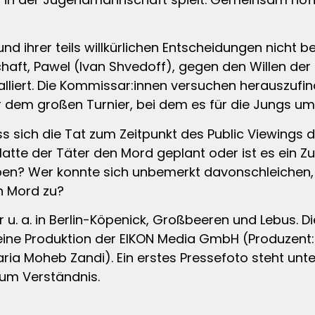
d ihrer teils willkürlichen Entscheidungen nicht bei
ft, Pawel (Ivan Shvedoff), gegen den Willen der 
alliert. Die Kommissar:innen versuchen herauszufin
r dem großen Turnier, bei dem es für die Jungs um e
ss sich die Tat zum Zeitpunkt des Public Viewings d
te der Täter den Mord geplant oder ist es ein Zufa
 haben? Wer konnte sich unbemerkt davonschleichen
n Mord zu?
u. a. in Berlin-Köpenick, Großbeeren und Lebus. Di
t eine Produktion der EIKON Media GmbH (Produzent:
aria Moheb Zandi). Ein erstes Pressefoto steht unt
n um Verständnis.