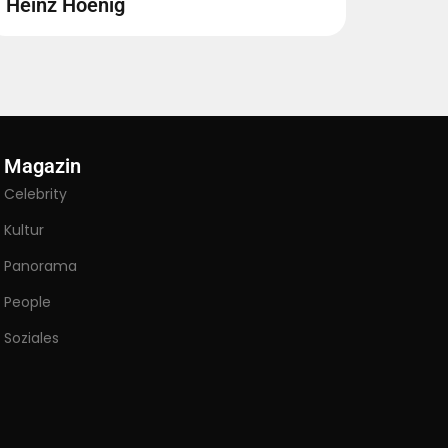
Heinz Hoenig
Magazin
Celebrity
Kultur
Panorama
People
Soziales