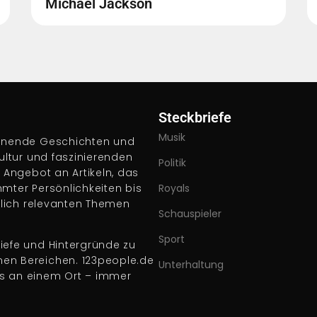
Michael Jackson
Steckbriefe
Musik
pannende Geschichten und
Kultur und faszinierenden
Politik
s Angebot an Artikeln, das
hmter Persönlichkeiten bis
Royals
ftlich relevanten Themen
Schauspieler
Sport
iefe und Hintergründe zu
nen Bereichen. 123people.de
Unterhaltung
es an einem Ort – immer