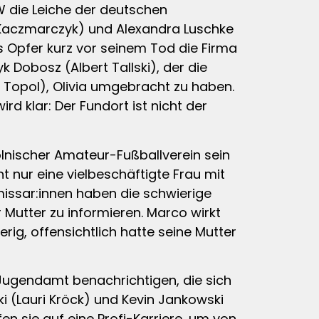
W die Leiche der deutschen
é Kaczmarczyk) und Alexandra Luschke
s Opfer kurz vor seinem Tod die Firma
 Dobosz (Albert Tallski), der die
 Topol), Olivia umgebracht zu haben.
d klar: Der Fundort ist nicht der
lnischer Amateur-Fußballverein sein
t nur eine vielbeschäftigte Frau mit
missar:innen haben die schwierige
Mutter zu informieren. Marco wirkt
ig, offensichtlich hatte seine Mutter
 Jugendamt benachrichtigen, die sich
i (Lauri Kröck) und Kevin Jankowski
n sie auf eine Profi-Karriere, um von