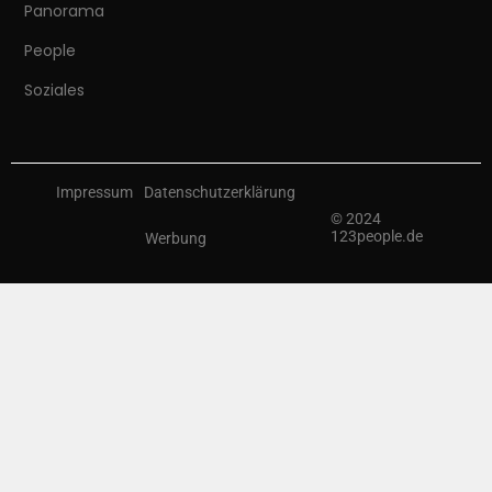
Panorama
People
Soziales
Impressum
Datenschutzerklärung
© 2024
123people.de
Werbung