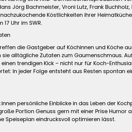
ans Jörg Bachmeister, Vroni Lutz, Frank Buchholz, 
t nachzukochende Köstlichkeiten ihrer Heimatküche a
 17 Uhr im SWR.
aten
treffen die Gastgeber auf Köchinnen und Köche au
sie alltägliche Zutaten zum Gaumenschmaus. Auf
 einen trendigen Kick – nicht nur für Koch-Enthusia
et: In jeder Folge entsteht aus Resten spontan ei
nnen persönliche Einblicke in das Leben der Kochp
e große Portion Genuss gern mit einer Prise Humor 
 Speiseplan eindrucksvoll optimieren lässt.