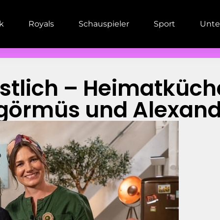
ik
Royals
Schauspieler
Sport
Unte
stlich – Heimatküch
üngörmüs und Alexan