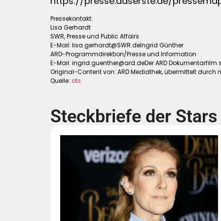
https://presse.daserste.de/pressema
Pressekontakt:
Lisa Gerhardt
SWR, Presse und Public Affairs
E-Mail:
lisa.gerhardt@SWR.deIngrid
Günther
ARD-Programmdirektion/Presse und Information
E-Mail:
ingrid.guenther@ard.deDer
ARD Dokumentarfilm st
Original-Content von: ARD Mediathek, übermittelt durch 
Quelle:
ots
Steckbriefe der Stars