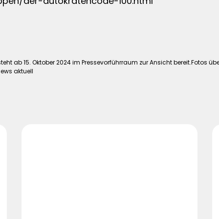
ppen/der-autokratencode-100.html
eht ab 15. Oktober 2024 im Pressevorführraum zur Ansicht bereit.Fotos üb
news aktuell