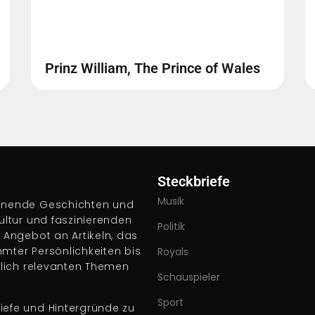
Prinz William, The Prince of Wales
Steckbriefe
Musik
pannende Geschichten und
Kultur und faszinierenden
Politik
s Angebot an Artikeln, das
hmter Persönlichkeiten bis
Royals
ftlich relevanten Themen
Schauspieler
Sport
iefe und Hintergründe zu