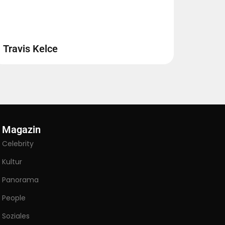
Travis Kelce
Magazin
Celebrity
Kultur
Panorama
People
Soziales