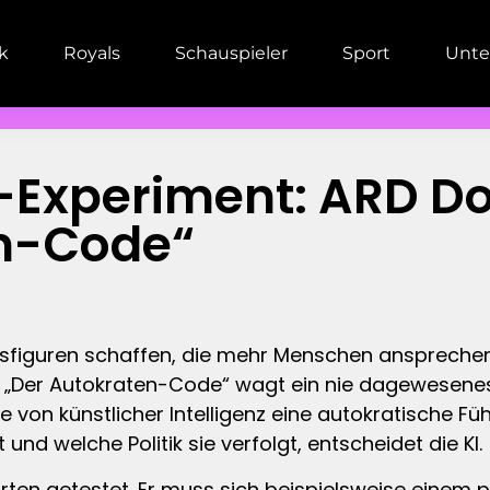
ik
Royals
Schauspieler
Sport
Unte
KI-Experiment: ARD 
en-Code“
ngsfiguren schaffen, die mehr Menschen ansprechen 
„Der Autokraten-Code“ wagt ein nie dagewesenes 
 von künstlicher Intelligenz eine autokratische Fü
t und welche Politik sie verfolgt, entscheidet die KI.
Arten getestet. Er muss sich beispielsweise einem p