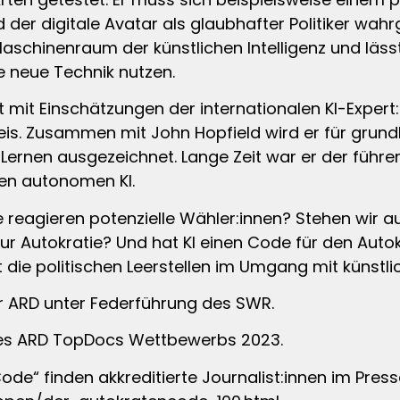
d der digitale Avatar als glaubhafter Politiker w
Maschinenraum der künstlichen Intelligenz und läs
ie neue Technik nutzen.
nt mit Einschätzungen der internationalen KI-Exper
reis. Zusammen mit John Hopfield wird er für gru
Lernen ausgezeichnet. Lange Zeit war er der führend
ren autonomen KI.
ie reagieren potenzielle Wähler:innen? Stehen wir a
ur Autokratie? Und hat KI einen Code für den Aut
ie politischen Leerstellen im Umgang mit künstlich
r ARD unter Federführung des SWR.
des ARD TopDocs Wettbewerbs 2023.
ode“ finden akkreditierte Journalist:innen im Pres