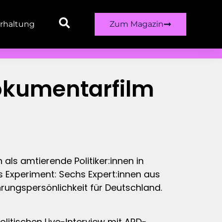
rhaltung
Zum Magazin
Dokumentarfilm
als amtierende Politiker:innen in
Experiment: Sechs Expert:innen aus
hrungspersönlichkeit für Deutschland.
olitischen Live-Interview mit ARD-