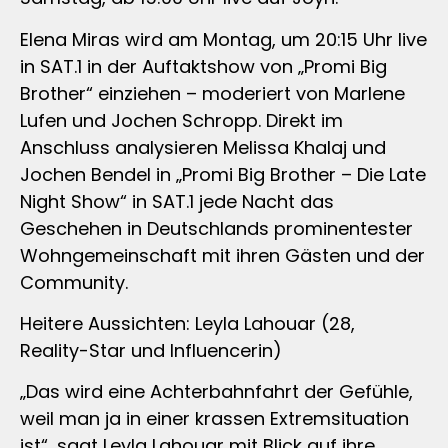
Elena Miras wird am Montag, um 20:15 Uhr live
in SAT.1 in der Auftaktshow von „Promi Big
Brother“ einziehen – moderiert von Marlene
Lufen und Jochen Schropp. Direkt im
Anschluss analysieren Melissa Khalaj und
Jochen Bendel in „Promi Big Brother – Die Late
Night Show“ in SAT.1 jede Nacht das
Geschehen in Deutschlands prominentester
Wohngemeinschaft mit ihren Gästen und der
Community.
Heitere Aussichten: Leyla Lahouar (28,
Reality-Star und Influencerin)
„Das wird eine Achterbahnfahrt der Gefühle,
weil man ja in einer krassen Extremsituation
ist“, sagt Leyla Lahouar mit Blick auf ihre