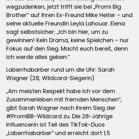
wegzudenken, jetzt trifft sie bei „Promi Big
Brother“ auf ihren Ex-Freund Mike Heiter – und
seine aktuelle Freundin Leyla Lahouar. Elena
sagt selbstsicher: „Ich bin hier, um zu
gewinnen! Kein Drama, keine Spielchen – nur
Fokus auf den Sieg. Macht euch bereit, denn
ich werde alles geben.“
Laberrhabarber rund um die Uhr: Sarah
Wagner (28, Wildcard-Siegerin)
„Am meisten Respekt habe ich vor dem
Zusammenleben mit fremden Menschen“,
gibt Sarah Wagner nach ihrem Sieg der
#PromiBB-Wildcard zu. Die 28-Jährige
Influencerin ist Teil des TikTok-Duos
„Laberrhabarber“ und erreicht dort 1,5