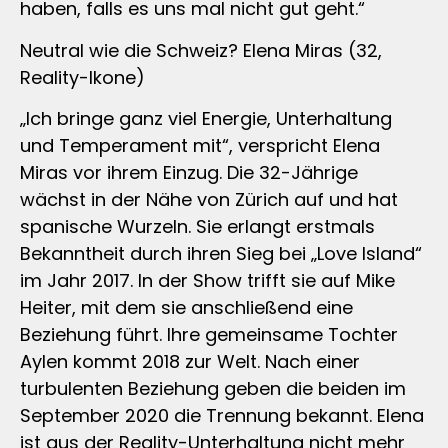
haben, falls es uns mal nicht gut geht.“
Neutral wie die Schweiz? Elena Miras (32,
Reality-Ikone)
„Ich bringe ganz viel Energie, Unterhaltung
und Temperament mit“, verspricht Elena
Miras vor ihrem Einzug. Die 32-Jährige
wächst in der Nähe von Zürich auf und hat
spanische Wurzeln. Sie erlangt erstmals
Bekanntheit durch ihren Sieg bei „Love Island“
im Jahr 2017. In der Show trifft sie auf Mike
Heiter, mit dem sie anschließend eine
Beziehung führt. Ihre gemeinsame Tochter
Aylen kommt 2018 zur Welt. Nach einer
turbulenten Beziehung geben die beiden im
September 2020 die Trennung bekannt. Elena
ist aus der Reality-Unterhaltung nicht mehr