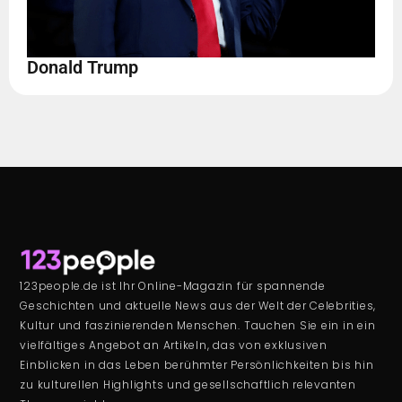
Donald Trump
123people.de ist Ihr Online-Magazin für spannende
Geschichten und aktuelle News aus der Welt der Celebrities,
Kultur und faszinierenden Menschen. Tauchen Sie ein in ein
vielfältiges Angebot an Artikeln, das von exklusiven
Einblicken in das Leben berühmter Persönlichkeiten bis hin
zu kulturellen Highlights und gesellschaftlich relevanten