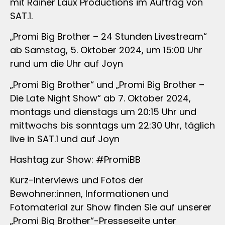
mit Rainer Laux Productions im Auftrag von
SAT.1.
„Promi Big Brother – 24 Stunden Livestream“
ab Samstag, 5. Oktober 2024, um 15:00 Uhr
rund um die Uhr auf Joyn
„Promi Big Brother“ und „Promi Big Brother –
Die Late Night Show“ ab 7. Oktober 2024,
montags und dienstags um 20:15 Uhr und
mittwochs bis sonntags um 22:30 Uhr, täglich
live in SAT.1 und auf Joyn
Hashtag zur Show: #PromiBB
Kurz-Interviews und Fotos der
Bewohner:innen, Informationen und
Fotomaterial zur Show finden Sie auf unserer
„Promi Big Brother“-Presseseite unter