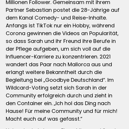
Millionen Follower. Gemeinsam mit ihrem
Partner Sebastian postet die 28-Jährige auf
dem Kanal Comedy- und Reise-Inhalte.
Anfangs ist TikTok nur ein Hobby, während
Corona gewinnen die Videos an Popularität,
so dass Sarah und ihr Freund ihre Berufe in
der Pflege aufgeben, um sich voll auf die
Influencer-Karriere zu konzentrieren. 2021
wandert das Paar nach Mallorca aus und
erlangt weitere Bekanntheit durch die
Begleitung bei „Goodbye Deutschland“. Im
Wildcard-Voting setzt sich Sarah in der
Community erfolgreich durch und zieht in
den Container ein. „Ich hol das Ding nach
Hause! Für meine Community und für mich!
Macht euch auf was gefasst.“