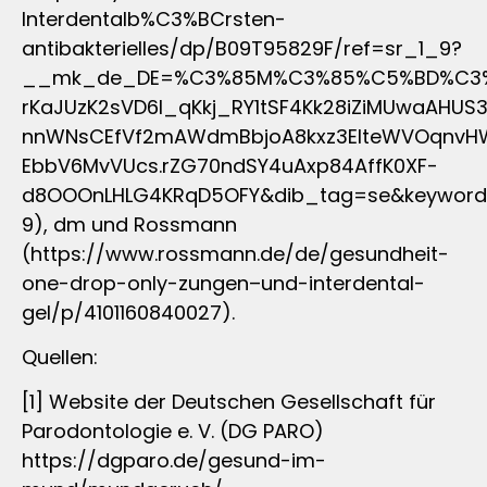
Interdentalb%C3%BCrsten-
antibakterielles/dp/B09T95829F/ref=sr_1_9?
__mk_de_DE=%C3%85M%C3%85%C5%BD%C3%95%
rKaJUzK2sVD6l_qKkj_RY1tSF4Kk28iZiMUwaAHUS3
nnWNsCEfVf2mAWdmBbjoA8kxz3ElteWVOqnvHW
EbbV6MvVUcs.rZG70ndSY4uAxp84AffK0XF-
d8OOOnLHLG4KRqD5OFY&dib_tag=se&keywords=
9), dm und Rossmann
(https://www.rossmann.de/de/gesundheit-
one-drop-only-zungen–und-interdental-
gel/p/4101160840027).
Quellen:
[1] Website der Deutschen Gesellschaft für
Parodontologie e. V. (DG PARO)
https://dgparo.de/gesund-im-