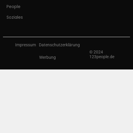
People
Soziales
Impressum
Datenschutzerklärung
© 2024
123people.de
Werbung