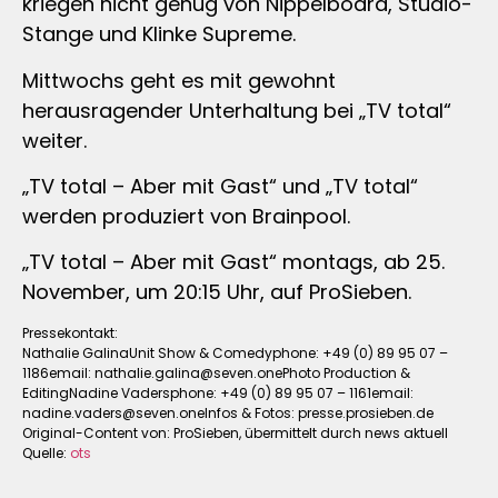
kriegen nicht genug von Nippelboard, Studio-
Stange und Klinke Supreme.
Mittwochs geht es mit gewohnt
herausragender Unterhaltung bei „TV total“
weiter.
„TV total – Aber mit Gast“ und „TV total“
werden produziert von Brainpool.
„TV total – Aber mit Gast“ montags, ab 25.
November, um 20:15 Uhr, auf ProSieben.
Pressekontakt:
Nathalie GalinaUnit Show & Comedyphone: +49 (0) 89 95 07 –
1186email:
nathalie.galina@seven.onePhoto
Production &
EditingNadine Vadersphone: +49 (0) 89 95 07 – 1161email:
nadine.vaders@seven.oneInfos
& Fotos: presse.prosieben.de
Original-Content von: ProSieben, übermittelt durch news aktuell
Quelle:
ots