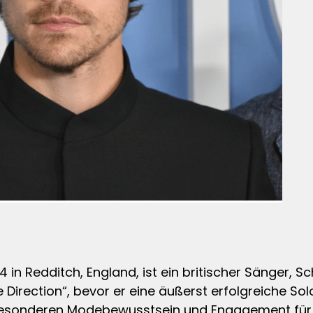
4 in Redditch, England, ist ein britischer Sänger, S
Direction“, bevor er eine äußerst erfolgreiche Solok
esonderen Modebewusstsein und Engagement für s