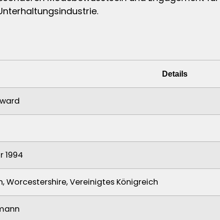
Unterhaltungsindustrie.
Details
dward
ar 1994
, Worcestershire, Vereinigtes Königreich
mann