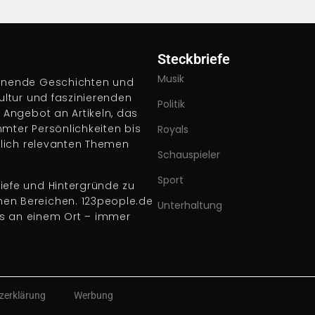
Steckbriefe
Musik
pannende Geschichten und
Kultur und faszinierenden
Politik
s Angebot an Artikeln, das
hmter Persönlichkeiten bis
Royals
ftlich relevanten Themen
Schauspieler
Sport
iefe und Hintergründe zu
nen Bereichen. 123people.de
Unterhaltung
es an einem Ort – immer
zerklärung
Werbung