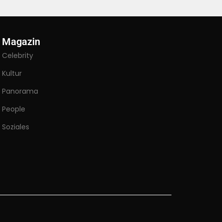
Magazin
Celebrity
Kultur
Panorama
People
Soziales