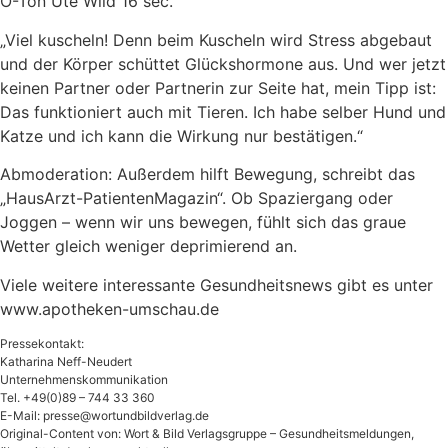
O-Ton Ute Wild 16 sec.
„Viel kuscheln! Denn beim Kuscheln wird Stress abgebaut
und der Körper schüttet Glückshormone aus. Und wer jetzt
keinen Partner oder Partnerin zur Seite hat, mein Tipp ist:
Das funktioniert auch mit Tieren. Ich habe selber Hund und
Katze und ich kann die Wirkung nur bestätigen.“
Abmoderation: Außerdem hilft Bewegung, schreibt das
„HausArzt-PatientenMagazin“. Ob Spaziergang oder
Joggen – wenn wir uns bewegen, fühlt sich das graue
Wetter gleich weniger deprimierend an.
Viele weitere interessante Gesundheitsnews gibt es unter
www.apotheken-umschau.de
Pressekontakt:
Katharina Neff-Neudert
Unternehmenskommunikation
Tel. +49(0)89 – 744 33 360
E-Mail:
presse@wortundbildverlag.de
Original-Content von: Wort & Bild Verlagsgruppe – Gesundheitsmeldungen,