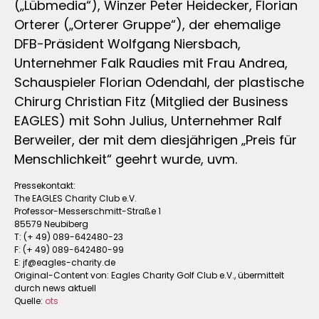
(„Lübmedia“), Winzer Peter Heidecker, Florian
Orterer („Orterer Gruppe“), der ehemalige
DFB-Präsident Wolfgang Niersbach,
Unternehmer Falk Raudies mit Frau Andrea,
Schauspieler Florian Odendahl, der plastische
Chirurg Christian Fitz (Mitglied der Business
EAGLES) mit Sohn Julius, Unternehmer Ralf
Berweiler, der mit dem diesjährigen „Preis für
Menschlichkeit“ geehrt wurde, uvm.
Pressekontakt:
The EAGLES Charity Club e.V.
Professor-Messerschmitt-Straße 1
85579 Neubiberg
T: (+ 49) 089-642480-23
F: (+ 49) 089-642480-99
E:
jf@eagles-charity.de
Original-Content von: Eagles Charity Golf Club e.V., übermittelt
durch news aktuell
Quelle:
ots