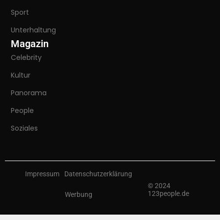
Sport
Unterhaltung
Magazin
Celebrity
Kultur
Panorama
People
Soziales
Impressum
Datenschutzerklärung
© 2024
123people.de
Werbung