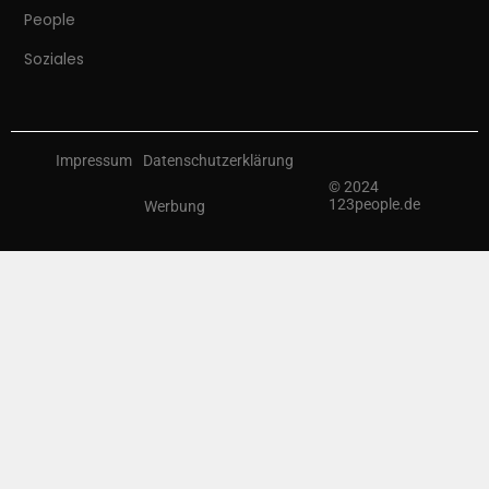
People
Soziales
Impressum
Datenschutzerklärung
© 2024
123people.de
Werbung