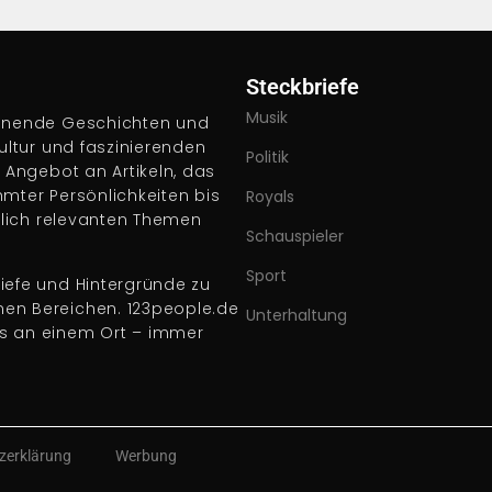
Steckbriefe
Musik
pannende Geschichten und
Kultur und faszinierenden
Politik
s Angebot an Artikeln, das
hmter Persönlichkeiten bis
Royals
ftlich relevanten Themen
Schauspieler
Sport
iefe und Hintergründe zu
nen Bereichen. 123people.de
Unterhaltung
es an einem Ort – immer
zerklärung
Werbung