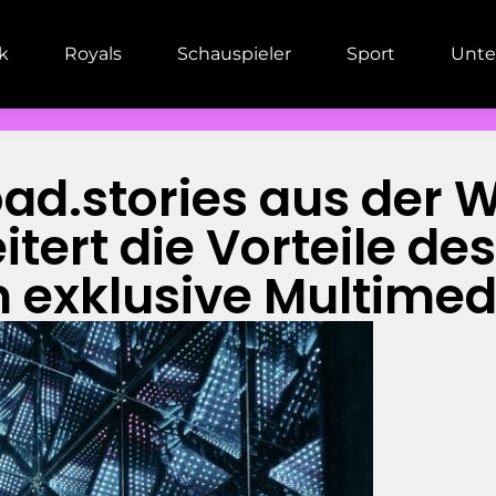
ik
Royals
Schauspieler
Sport
Unte
oad.stories aus der 
tert die Vorteile d
m exklusive Multimed