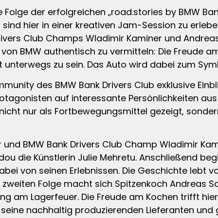
ue Folge der erfolgreichen „road.stories by BMW Ban
ind hier in einer kreativen Jam-Session zu erleben
ivers Club Champs Wladimir Kaminer und Andreas
hl von BMW authentisch zu vermitteln: Die Freude 
t unterwegs zu sein. Das Auto wird dabei zum Symb
unity des BMW Bank Drivers Club exklusive Einblic
agonisten auf interessante Persönlichkeiten aus M
i nicht nur als Fortbewegungsmittel gezeigt, sond
utor und BMW Bank Drivers Club Champ Wladimir Kam
u die Künstlerin Julie Mehretu. Anschließend begi
abei von seinen Erlebnissen. Die Geschichte lebt v
er zweiten Folge macht sich Spitzenkoch Andreas 
 am Lagerfeuer. Die Freude am Kochen trifft hier 
eine nachhaltig produzierenden Lieferanten und ge