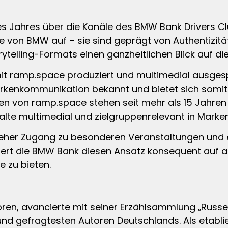
s Jahres über die Kanäle des BMW Bank Drivers Clu
von BMW auf – sie sind geprägt von Authentizität. 
ytelling-Formats einen ganzheitlichen Blick auf d
t ramp.space produziert und multimedial ausgesp
kenkommunikation bekannt und bietet sich somit al
n von ramp.space stehen seit mehr als 15 Jahren
lte multimedial und zielgruppenrelevant in Marke
 jeher Zugang zu besonderen Veranstaltungen und e
itert die BMW Bank diesen Ansatz konsequent auf a
e zu bieten.
ren, avancierte mit seiner Erzählsammlung „Russe
 und gefragtesten Autoren Deutschlands. Als etabl