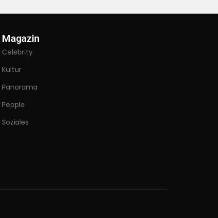
Magazin
Celebrity
Kultur
Panorama
People
Soziales