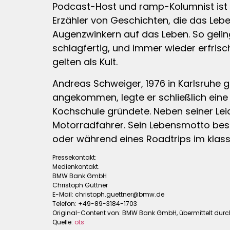
Podcast-Host und ramp-Kolumnist ist er
Erzähler von Geschichten, die das Lebe
Augenzwinkern auf das Leben. So gelin
schlagfertig, und immer wieder erfris
gelten als Kult.
Andreas Schweiger, 1976 in Karlsruhe g
angekommen, legte er schließlich eine s
Kochschule gründete. Neben seiner Lei
Motorradfahrer. Sein Lebensmotto best
oder während eines Roadtrips im klas
Pressekontakt:
Medienkontakt.
BMW Bank GmbH
Christoph Güttner
E-Mail:
christoph.guettner@bmw.de
Telefon: +49-89-3184-1703
Original-Content von: BMW Bank GmbH, übermittelt durc
Quelle:
ots