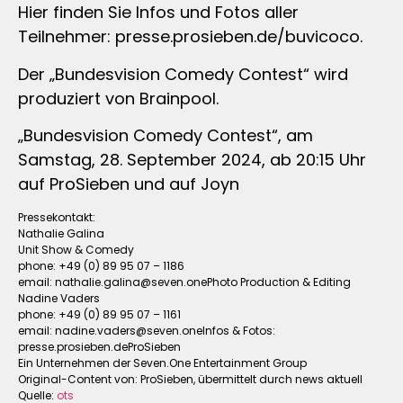
Hier finden Sie Infos und Fotos aller
Teilnehmer: presse.prosieben.de/buvicoco.
Der „Bundesvision Comedy Contest“ wird
produziert von Brainpool.
„Bundesvision Comedy Contest“, am
Samstag, 28. September 2024, ab 20:15 Uhr
auf ProSieben und auf Joyn
Pressekontakt:
Nathalie Galina
Unit Show & Comedy
phone: +49 (0) 89 95 07 – 1186
email:
nathalie.galina@seven.onePhoto
Production & Editing
Nadine Vaders
phone: +49 (0) 89 95 07 – 1161
email:
nadine.vaders@seven.oneInfos
& Fotos:
presse.prosieben.deProSieben
Ein Unternehmen der Seven.One Entertainment Group
Original-Content von: ProSieben, übermittelt durch news aktuell
Quelle:
ots