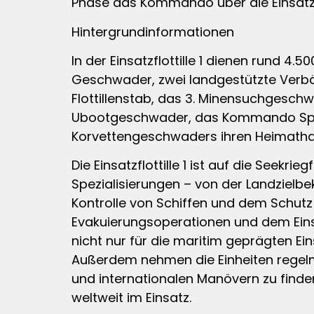
Phase das Kommando über die Einsatzfl
Hintergrundinformationen
In der Einsatzflottille 1 dienen rund 4
Geschwader, zwei landgestützte Verbän
Flottillenstab, das 3. Minensuchgesc
Ubootgeschwader, das Kommando Spezial
Korvettengeschwaders ihren Heimatha
Die Einsatzflottille 1 ist auf die Seek
Spezialisierungen – von der Landzie
Kontrolle von Schiffen und dem Schutz
Evakuierungsoperationen und dem Einsat
nicht nur für die maritim geprägten Ei
Außerdem nehmen die Einheiten regelmä
und internationalen Manövern zu finden
weltweit im Einsatz.