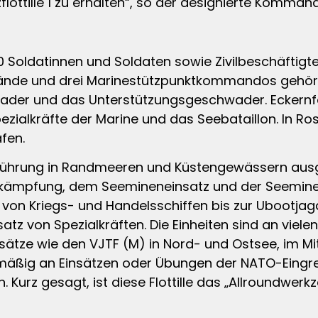
ottille 1 zu erhalten“, so der designierte Kommand
.500 Soldatinnen und Soldaten sowie Zivilbeschäfti
de und drei Marinestützpunktkommandos gehören zu 
hwader und das Unterstützungsgeschwader. Eckernf
kräfte der Marine und das Seebataillon. In Rosto
fen.
riegführung in Randmeeren und Küstengewässern ausg
lbekämpfung, dem Seemineneinsatz und der Seemin
 von Kriegs- und Handelsschiffen bis zur Ubootjag
z von Spezialkräften. Die Einheiten sind an vielen 
nsätze wie den VJTF (M) in Nord- und Ostsee, im Mit
ßig an Einsätzen oder Übungen der NATO-Eingreifk
. Kurz gesagt, ist diese Flottille das „Allroundwe