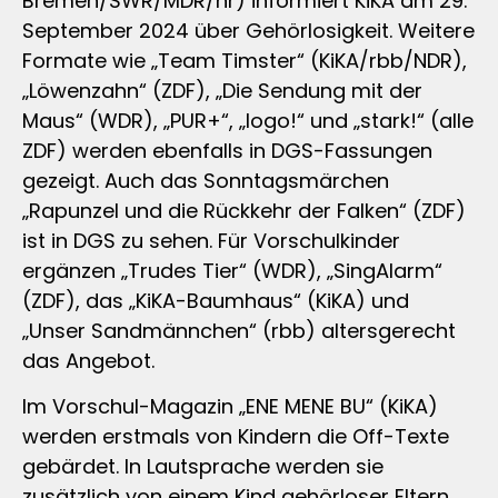
Bremen/SWR/MDR/hr) informiert KiKA am 29.
September 2024 über Gehörlosigkeit. Weitere
Formate wie „Team Timster“ (KiKA/rbb/NDR),
„Löwenzahn“ (ZDF), „Die Sendung mit der
Maus“ (WDR), „PUR+“, „logo!“ und „stark!“ (alle
ZDF) werden ebenfalls in DGS-Fassungen
gezeigt. Auch das Sonntagsmärchen
„Rapunzel und die Rückkehr der Falken“ (ZDF)
ist in DGS zu sehen. Für Vorschulkinder
ergänzen „Trudes Tier“ (WDR), „SingAlarm“
(ZDF), das „KiKA-Baumhaus“ (KiKA) und
„Unser Sandmännchen“ (rbb) altersgerecht
das Angebot.
Im Vorschul-Magazin „ENE MENE BU“ (KiKA)
werden erstmals von Kindern die Off-Texte
gebärdet. In Lautsprache werden sie
zusätzlich von einem Kind gehörloser Eltern