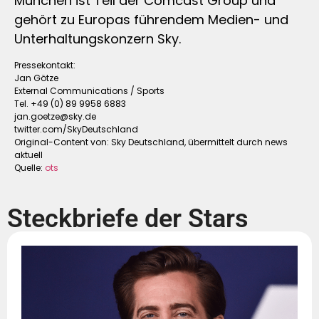
München ist Teil der Comcast Group und
gehört zu Europas führendem Medien- und
Unterhaltungskonzern Sky.
Pressekontakt:
Jan Götze
External Communications / Sports
Tel. +49 (0) 89 9958 6883
jan.goetze@sky.de
twitter.com/SkyDeutschland
Original-Content von: Sky Deutschland, übermittelt durch news
aktuell
Quelle:
ots
Steckbriefe der Stars