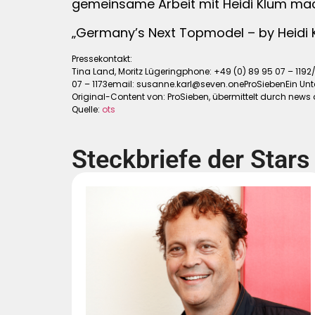
gemeinsame Arbeit mit Heidi Klum macht
„Germany’s Next Topmodel – by Heidi K
Pressekontakt:
Tina Land, Moritz Lügeringphone: +49 (0) 89 95 07 – 1192
07 – 1173email:
susanne.karl@seven.oneProSiebenEin
Unt
Original-Content von: ProSieben, übermittelt durch news 
Quelle:
ots
Steckbriefe der Stars