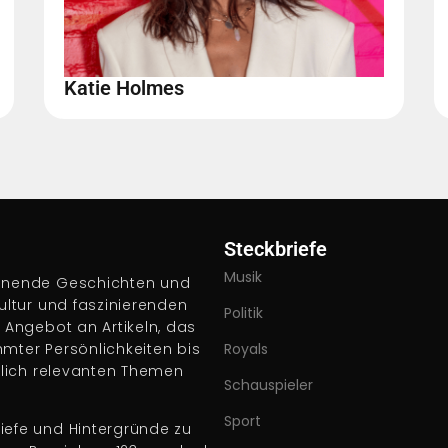
Katie Holmes
Steckbriefe
Musik
pannende Geschichten und
Kultur und faszinierenden
Politik
s Angebot an Artikeln, das
hmter Persönlichkeiten bis
Royals
ftlich relevanten Themen
Schauspieler
Sport
iefe und Hintergründe zu