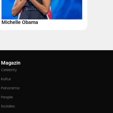
Michelle Obama
Magazin
Celebrity
Kultur
Panorama
People
Soziales