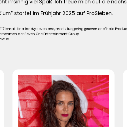
 irrsinnig viel Spaß. Ich freue mich auf die nächs
lum“ startet im Frühjahr 2025 auf ProSieben.
/1171email:
tina.land@seven.one
,
moritz.luegering@seven.onePhoto
Produc
ernehmen der Seven.One Entertainment Group
aktuell