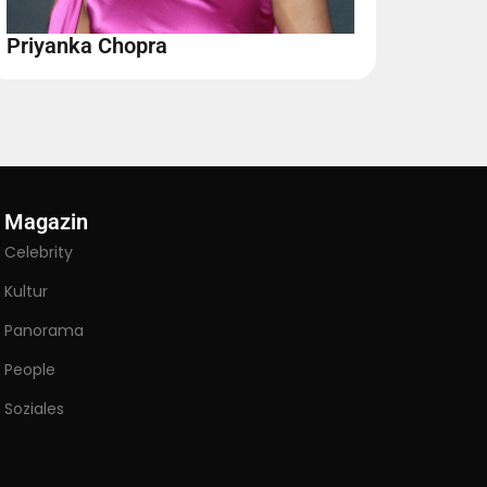
Priyanka Chopra
Magazin
Celebrity
Kultur
Panorama
People
Soziales