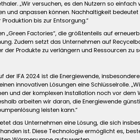
Seethaler. „Wir versuchen, es den Nutzern so einfac
n und anpassen können. Nachhaltigkeit bedeutet 
 Produktion bis zur Entsorgung.“
en „Green Factories“, die größtenteils auf erneuer
nung. Zudem setzt das Unternehmen auf Recycelbar
er der Produkte zu verlängern und Ressourcen zu 
auf der IFA 2024 ist die Energiewende, insbesonde
inen innovativen Lösungen eine Schlüsselrolle. „W
onen und der komplexen Installation noch vor d
Deshalb arbeiten wir daran, die Energiewende günst
epumpenlösung leisten kann.“
ietet das Unternehmen eine Lösung, die sich insbes
handen ist. Diese Technologie ermöglicht es, bes
telten Wärmepumpe aufzuwerten.