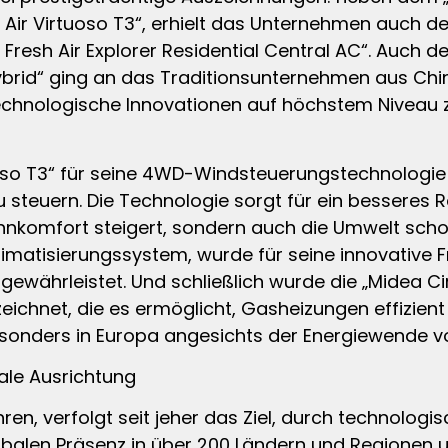
 Air Virtuoso T3“, erhielt das Unternehmen auch de
Fresh Air Explorer Residential Central AC“. Auch 
brid“ ging an das Traditionsunternehmen aus China
chnologische Innovationen auf höchstem Niveau zu
oso T3“ für seine 4WD-Windsteuerungstechnologie h
u steuern. Die Technologie sorgt für ein besseres 
hnkomfort steigert, sondern auch die Umwelt schont
Klimatisierungssystem, wurde für seine innovative F
gewährleistet. Und schließlich wurde die „Midea Ci
gezeichnet, die es ermöglicht, Gasheizungen effi
esonders in Europa angesichts der Energiewende v
ale Ausrichtung
en, verfolgt seit jeher das Ziel, durch technolog
obalen Präsenz in über 200 Ländern und Regionen u