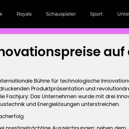
ik
Royals
Schauspieler
Sport
Unte
ovationspreise auf 
e internationale Bühne für technologische Innovatio
eindruckenden Produktpräsentation und revolution
die Fachjury: Das Unternehmen wurde mit drei Inno
austechnik und Energielösungen unterstreichen.
facherfolg
 drei prestigeträchtige Auszeichnungen: neben de