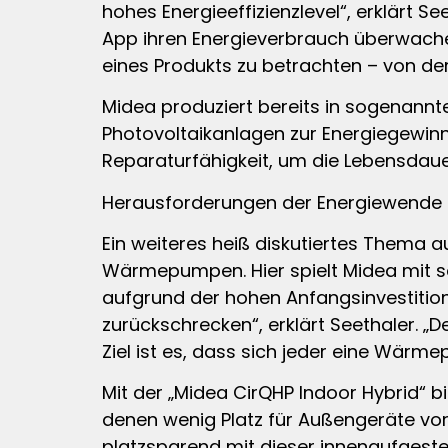
hohes Energieeffizienzlevel“, erklärt 
App ihren Energieverbrauch überwache
eines Produkts zu betrachten – von der
Midea produziert bereits in sogenannt
Photovoltaikanlagen zur Energiegewin
Reparaturfähigkeit, um die Lebensdau
Herausforderungen der Energiewende
Ein weiteres heiß diskutiertes Thema 
Wärmepumpen. Hier spielt Midea mit se
aufgrund der hohen Anfangsinvestiti
zurückschrecken“, erklärt Seethaler. „
Ziel ist es, dass sich jeder eine Wärm
Mit der „Midea CirQHP Indoor Hybrid“ b
denen wenig Platz für Außengeräte vor
platzsparend mit dieser innenaufges