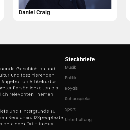
Daniel Craig
Steckbriefe
Musik
pannende Geschichten und
Kultur und faszinierenden
Politik
s Angebot an Artikeln, das
hmter Persönlichkeiten bis
Royals
ftlich relevanten Themen
Schauspieler
Sport
iefe und Hintergründe zu
nen Bereichen. 123people.de
Unterhaltung
es an einem Ort – immer