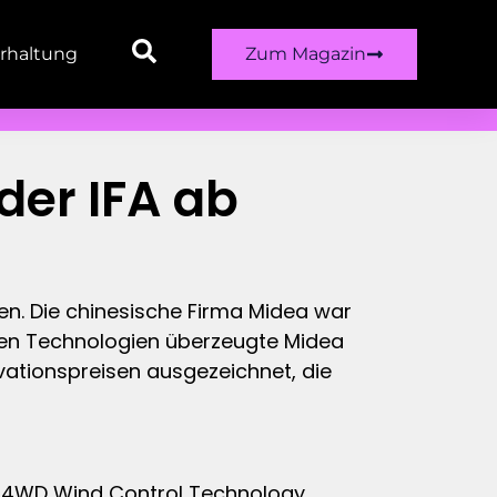
rhaltung
Zum Magazin
der IFA ab
nen. Die chinesische Firma Midea war
ären Technologien überzeugte Midea
vationspreisen ausgezeichnet, die
m „4WD Wind Control Technology