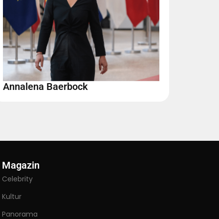
Annalena Baerbock
Magazin
Celebrity
Kultur
Panorama