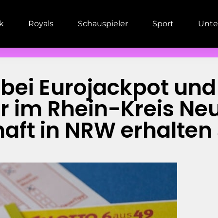
ik
Royals
Schauspieler
Sport
Unte
r bei Eurojackpot u
er im Rhein-Kreis Ne
ft in NRW erhalten 