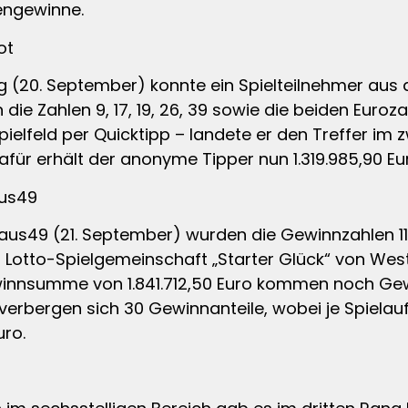
engewinne.
ot
g (20. September) konnte ein Spielteilnehmer aus 
e Zahlen 9, 17, 19, 26, 39 sowie die beiden Euroza
 Spielfeld per Quicktipp – landete er den Treffer im
afür erhält der anonyme Tipper nun 1.319.985,90 Eu
aus49
s49 (21. September) wurden die Gewinnzahlen 11, 1
er Lotto-Spielgemeinschaft „Starter Glück“ von West
winnsumme von 1.841.712,50 Euro kommen noch Gewi
verbergen sich 30 Gewinnanteile, wobei je Spielauf
uro.