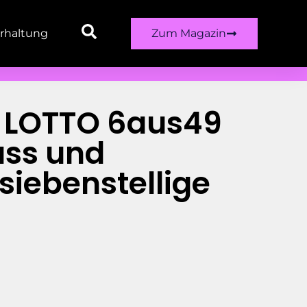
rhaltung
Zum Magazin
nd LOTTO 6aus49
uss und
siebenstellige