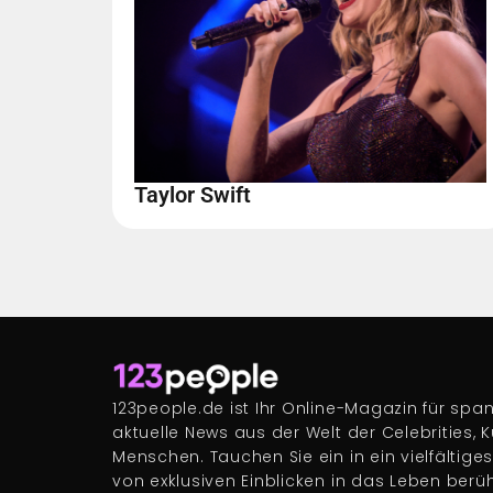
Taylor Swift
123people.de ist Ihr Online-Magazin für s
aktuelle News aus der Welt der Celebrities, 
Menschen. Tauchen Sie ein in ein vielfältige
von exklusiven Einblicken in das Leben berü