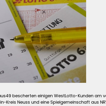
 6aus49 bescherten einigen WestLotto-Kunden a
ein-Kreis Neuss und eine Spielgemeinschaft aus NR