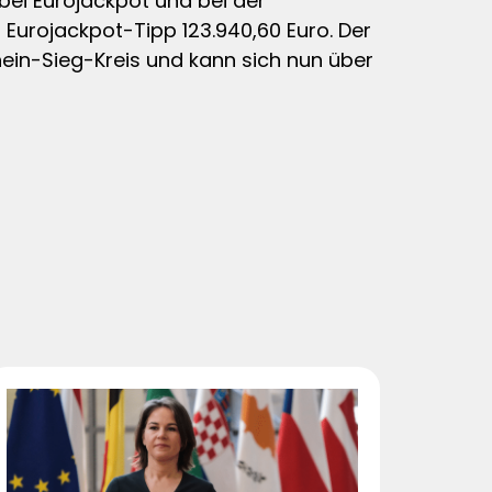
bei Eurojackpot und bei der
n Eurojackpot-Tipp 123.940,60 Euro. Der
ein-Sieg-Kreis und kann sich nun über