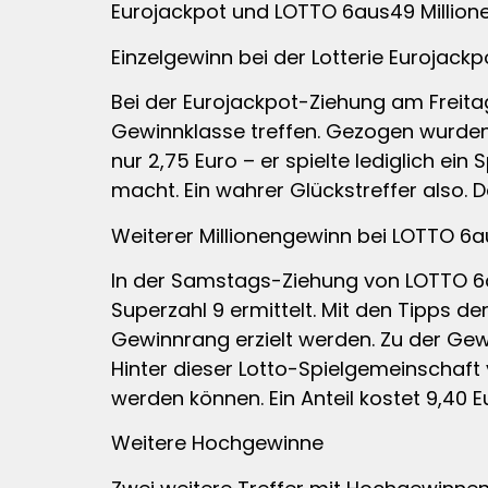
Eurojackpot und LOTTO 6aus49 Million
Einzelgewinn bei der Lotterie Eurojackp
Bei der Eurojackpot-Ziehung am Freita
Gewinnklasse treffen. Gezogen wurden di
nur 2,75 Euro – er spielte lediglich ein
macht. Ein wahrer Glückstreffer also. D
Weiterer Millionengewinn bei LOTTO 6
In der Samstags-Ziehung von LOTTO 6au
Superzahl 9 ermittelt. Mit den Tipps d
Gewinnrang erzielt werden. Zu der Ge
Hinter dieser Lotto-Spielgemeinschaft 
werden können. Ein Anteil kostet 9,40 E
Weitere Hochgewinne