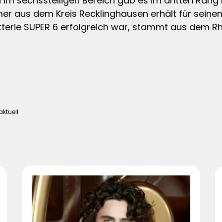
im sechsstelligen Bereich gab es im dritten Rang 
hmer aus dem Kreis Recklinghausen erhält für seine
tterie SUPER 6 erfolgreich war, stammt aus dem Rh
aktuell