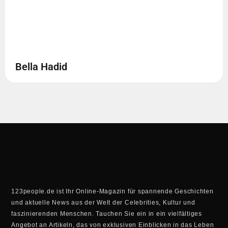
Bella Hadid
123people.de ist Ihr Online-Magazin für spannende Geschichten
und aktuelle News aus der Welt der Celebrities, Kultur und
faszinierenden Menschen. Tauchen Sie ein in ein vielfältiges
Angebot an Artikeln, das von exklusiven Einblicken in das Leben