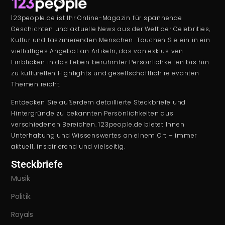
123people.de ist Ihr Online-Magazin für spannende
Geschichten und aktuelle News aus der Welt der Celebrities,
Kultur und faszinierenden Menschen. Tauchen Sie ein in ein
vielfältiges Angebot an Artikeln, das von exklusiven
Einblicken in das Leben berühmter Persönlichkeiten bis hin
zu kulturellen Highlights und gesellschaftlich relevanten
Themen reicht.
Entdecken Sie außerdem detaillierte Steckbriefe und
Hintergründe zu bekannten Persönlichkeiten aus
verschiedenen Bereichen. 123people.de bietet Ihnen
Unterhaltung und Wissenswertes an einem Ort – immer
aktuell, inspirierend und vielseitig.
Steckbriefe
Musik
Politik
Royals