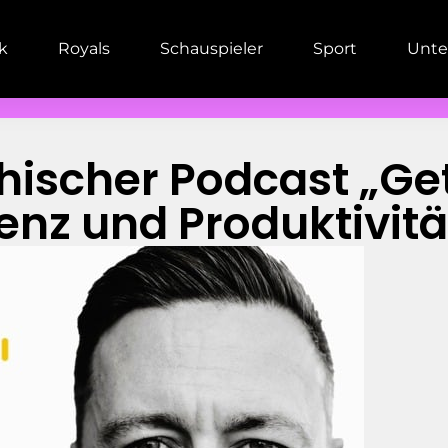
ik
Royals
Schauspieler
Sport
Unte
hischer Podcast „Get
zienz und Produktivitä