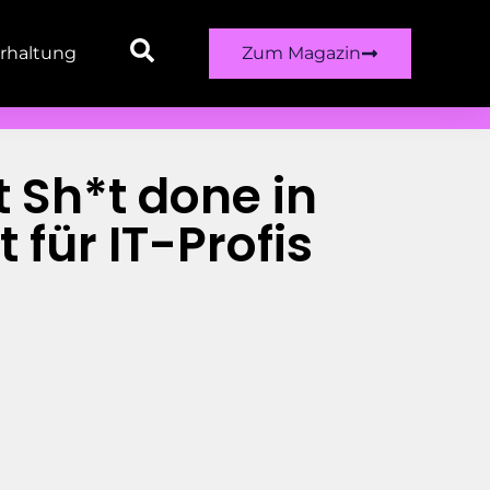
rhaltung
Zum Magazin
 Sh*t done in
t für IT-Profis