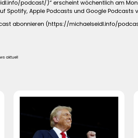
eidl.info/podcast/)“ erscheint wöchentlich am Mon
auf Spotify, Apple Podcasts und Google Podcasts v
cast abonnieren (https://michaelseidl.info/podca
ws aktuell