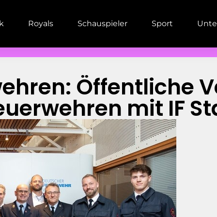
ik
Royals
Schauspieler
Sport
Unte
wehren: Öffentliche V
euerwehren mit IF St