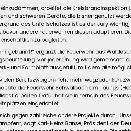
 einzudämmen, arbeitet die Kreisbrandinspektion
euren und schweren Geräte, die bisher genutzt wer
rgrund des Unfallschutzes ist es der Jury wichtig
d, bevor andere Feuerwehren diesen adaptieren. 
enschaftlich zu begleiten.
hr gebannt!“ ergänzt die Feuerwehr aus Waldasch
sbeurteilung. Vor jeder Übung wird gemeinsam ein
rk- und Formblatt ausgefüllt, mit dem alle mögl
n vielen Berufszweigen nicht mehr wegzudenken. Z
möchte die Feuerwehr Schwalbach am Taunus (Hess
dienst arbeiten. Dafür hat sie innerhalb des Feue
tsplätzen eingerichtet.
sich gegen zahlreiche andere Projekte durch. „Uns
kämpfen“, sagt Karl-Heinz Banse, Präsident des D