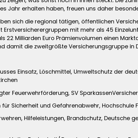
 zu zeigen, was sonst noch in ihnen steckt. Die zah
ses Jahr erhalten haben, freuen uns daher besonde
ben sich die regional tätigen, öffentlichen Versic
t Erstversicherergruppen mit mehr als 45 Einzel
als 22 Milliarden Euro Prämienvolumen einen Markt
d damit die zweitgrößte Versicherungsgruppe in 
husses Einsatz, Löschmittel, Umweltschutz der deu
kirchen
tigter Feuerwehrförderung, SV SparkassenVersiche
orin für Sicherheit und Gefahrenabwehr, Hochschule
rwehren, Hilfeleistungen, Brandschutz, Deutsche ges