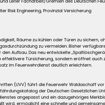
 und Leiter Facharbeit/Gremien des Deutschen Fe
er Risk Engineering, Provinzial Versicherung
digkeit, Räume zu kühlen oder Türen zu sichern, o
gasdurchzündung zu vermeiden. Bisher verfügbare 
ür den Aufbau. Das neu entwickelte „Spaltlöschgerä
ne effektivere Türsicherung, sondern eröffnet auch 
satz im Feuerwehrdienst deutlich erleichtern.
riften (UVV) führt die Feuerwehr Waldaschaff vor
fährdungskatalog der Deutschen Gesetzlichen Unf
ienstes angepasst und ein dazugehöriges Merkblat
lt wird, ermöglicht eine schnelle und gemeinsam