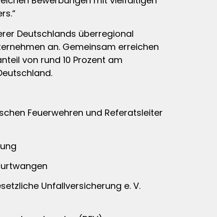
lreichen Bewerbungen mit vielfältigen
rs.“
herer Deutschlands überregional
unternehmen an. Gemeinsam erreichen
anteil von rund 10 Prozent am
Deutschland.
tschen Feuerwehren und Referatsleiter
rung
 Furtwangen
etzliche Unfallversicherung e. V.