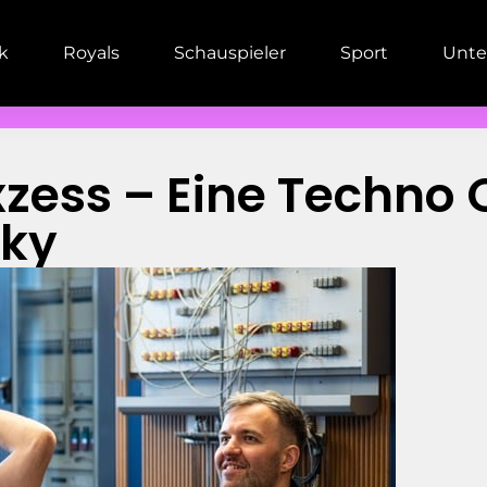
ik
Royals
Schauspieler
Sport
Unte
„Exzess – Eine Techno
sky