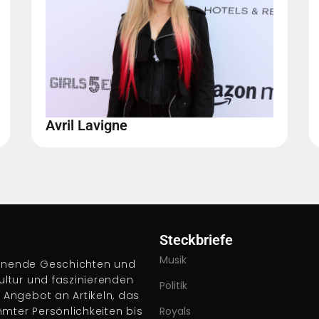
Avril Lavigne
Steckbriefe
Musik
pannende Geschichten und
Kultur und faszinierenden
Politik
s Angebot an Artikeln, das
hmter Persönlichkeiten bis
Royals