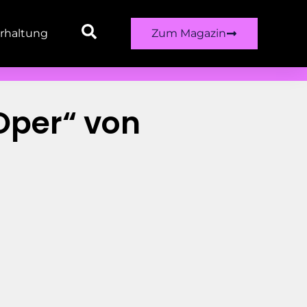
rhaltung
Zum Magazin
 Oper“ von