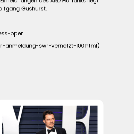
e Einreichungen des ARD Hörfunks liegt
olfgang Gushurst.
zess-oper
er-anmeldung-swr-vernetzt-100.html)