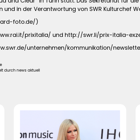
ud and Clear“ in Turin statt. Das Sekretariat für di
 und in der Verantwortung von SWR Kulturchef W
.ard-foto.de/)
.rai.it/prixitalia/ und http://swr.li/prix-italia-ex
/www.swr.de/unternehmen/kommunikation/newslett
e
lt durch news aktuell