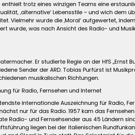
‘ enthielt trotz eines winzigen Teams eine erstaunlic
ität, ‚alternative‘ Lebensstile – und wich dem üb
t. Vielmehr wurde die ‚Moral‘ aufgewertet, indem
ert wurde, was nach Ansicht des Radio- und Musi
eatermacher. Er studierte Regie an der HfS „Ernst
hiedene Sender der ARD. Tobias Purfürst ist Musikp
rschiedenen musikalischen Richtungen.
ung für Radio, Fernsehen und Internet
deutendste internationale Auszeichnung für Radio, Fe
ächst nur für das Radio. 1957 kam das Fernsehen 
ivate Radio- und Fernsehsender aus 45 Ländern sin
ftsführung liegen bei der italienischen Rundfunkansta