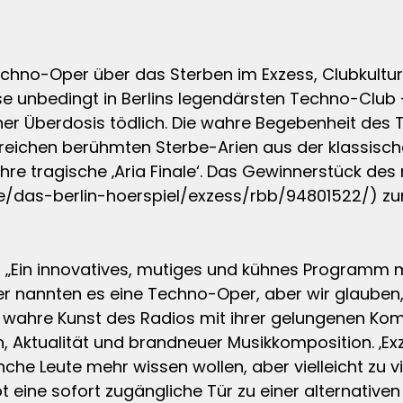
 Techno-Oper über das Sterben im Exzess, Clubkult
se unbedingt in Berlins legendärsten Techno-Club – 
ner Überdosis tödlich. Die wahre Begebenheit des T
reichen berühmten Sterbe-Arien aus der klassisch
e tragische ‚Aria Finale‘. Das Gewinnerstück des 
/das-berlin-hoerspiel/exzess/rbb/94801522/) zu
g: „Ein innovatives, mutiges und kühnes Programm
annten es eine Techno-Oper, aber wir glauben, d
 wahre Kunst des Radios mit ihrer gelungenen Kom
Aktualität und brandneuer Musikkomposition. ‚Exz
che Leute mehr wissen wollen, aber vielleicht zu 
eine sofort zugängliche Tür zu einer alternativen