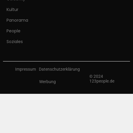
Kultur
Panorama
People
Soziales
Impressum
Datenschutzerklärung
© 2024
123people.de
Werbung