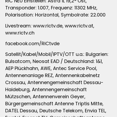
RiC NEU Einstellen: Astra 1L 19,2° Ost,
Transponder: 1.007, Frequenz: 11302 MHz,
Polarisation: Horizontal, Symbolrate: 22.000
Livestream: www.rictv.de, www.rictv.at,
www.rictv.ch
facebook.com/RiCtvde
Satellit/Kabel/Mobil/IPTV/OTT u.a.: Bulgarien:
Bulsatcom, Neosat EAD / Deutschland: 1&1,
AEP Plückhahn, AWE, Antec Service Pool,
Antennenanlage REZ, Antennenkabelnetz
Crossau, Antennengemeinschaft Dessau-
Haideburg, Antennengemeinschaft
Mützschen, Antennenverein Geyer,
Bürgergemeinschaft Antenne Triptis Mitte,
DATEL Dessau, Deutsche Telekom, Envia TEL,