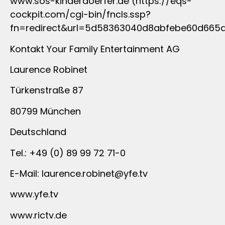
www.sos-kinderdoerfer.de (https://eqs-
cockpit.com/cgi-bin/fncls.ssp?
fn=redirect&url=5d58363040d8abfebe60d665
Kontakt Your Family Entertainment AG
Laurence Robinet
Türkenstraße 87
80799 München
Deutschland
Tel.: +49 (0) 89 99 72 71-0
E-Mail:
laurence.robinet@yfe.tv
www.yfe.tv
www.rictv.de