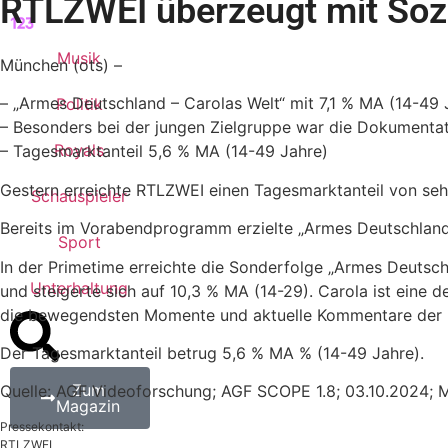
RTLZWEI überzeugt mit Soz
Musik
München (ots) –
– „Armes Deutschland – Carolas Welt“ mit 7,1 % MA (14-49 
Politik
– Besonders bei der jungen Zielgruppe war die Dokumentat
Royals
– Tagesmarktanteil 5,6 % MA (14-49 Jahre)
Gestern erreichte RTLZWEI einen Tagesmarktanteil von seh
Schauspieler
Bereits im Vorabendprogramm erzielte „Armes Deutschland
Sport
In der Primetime erreichte die Sonderfolge „Armes Deutsch
Unterhaltung
und steigerte sich auf 10,3 % MA (14-29). Carola ist eine
die bewegendsten Momente und aktuelle Kommentare der P
Der Tagesmarktanteil betrug 5,6 % MA % (14-49 Jahre).
Zum
Quelle: AGF Videoforschung; AGF SCOPE 1.8; 03.10.2024;
Magazin
Pressekontakt:
RTLZWEI