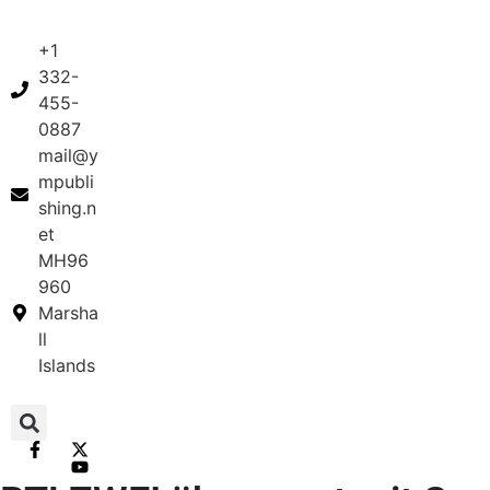
+1
332-
455-
0887
mail@y
mpubli
shing.n
et
MH96
960
Marsha
ll
Islands