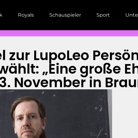
ik
Royals
Schauspieler
Sport
Unte
l zur LupoLeo Persön
ählt: „Eine große E
3. November in Bra