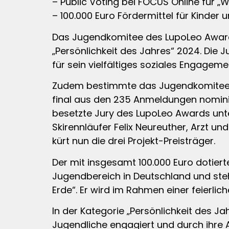
– Public Voting bei FOCUS Online für „W
– 100.000 Euro Fördermittel für Kinder 
Das Jugendkomitee des LupoLeo Awards
„Persönlichkeit des Jahres“ 2024. Die 
für sein vielfältiges soziales Engageme
Zudem bestimmte das Jugendkomitee a
final aus den 235 Anmeldungen nominie
besetzte Jury des LupoLeo Awards unte
Skirennläufer Felix Neureuther, Arzt 
kürt nun die drei Projekt-Preisträger.
Der mit insgesamt 100.000 Euro dotier
Jugendbereich in Deutschland und steh
Erde“. Er wird im Rahmen einer feierl
In der Kategorie „Persönlichkeit des Ja
Jugendliche engagiert und durch ihre Ar