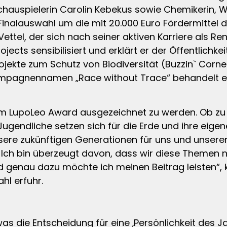
chauspielerin Carolin Kebekus sowie Chemikerin, W
inalauswahl um die mit 20.000 Euro Fördermittel do
ettel, der sich nach seiner aktiven Karriere als R
jects sensibilisiert und erklärt er der Öffentlichke
ekte zum Schutz von Biodiversität (Buzzin` Corne
ampagnennamen „Race without Trace“ behandelt e
dem LupoLeo Award ausgezeichnet zu werden. Ob zu 
ugendliche setzen sich für die Erde und ihre eigene 
unsere zukünftigen Generationen für uns und unser
 Ich bin überzeugt davon, dass wir diese Themen
d genau dazu möchte ich meinen Beitrag leisten“,
hl erfuhr.
as die Entscheidung für eine ‚Persönlichkeit des J