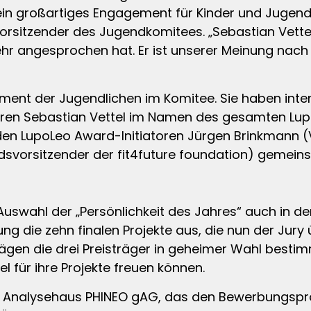
n ein großartiges Engagement für Kinder und Juge
rsitzender des Jugendkomitees. „Sebastian Vettel 
hr angesprochen hat. Er ist unserer Meinung nach d
ent der Jugendlichen im Komitee. Sie haben intens
ieren Sebastian Vettel im Namen des gesamten Lup
eiden LupoLeo Award-Initiatoren Jürgen Brinkmann
svorsitzender der fit4future foundation) gemein
wahl der „Persönlichkeit des Jahres“ auch in der
zung die zehn finalen Projekte aus, die nun der Jur
ägen die drei Preisträger in geheimer Wahl bestim
el für ihre Projekte freuen können.
ge Analysehaus PHINEO gAG, das den Bewerbungspr