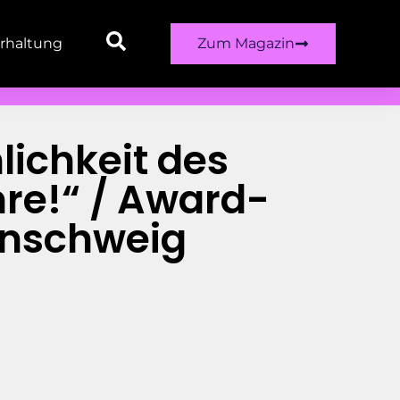
rhaltung
Zum Magazin
lichkeit des
hre!“ / Award-
unschweig