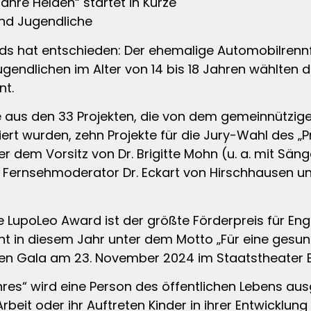
ahre Helden“ startet in Kürze
und Jugendliche
 hat entschieden: Der ehemalige Automobilrennfah
Jugendlichen im Alter von 14 bis 18 Jahren wählten
nt.
us den 33 Projekten, die von dem gemeinnützig
rt wurden, zehn Projekte für die Jury-Wahl des „P
r dem Vorsitz von Dr. Brigitte Mohn (u. a. mit Sä
und Fernsehmoderator Dr. Eckart von Hirschhause
te LupoLeo Award ist der größte Förderpreis für E
t in diesem Jahr unter dem Motto „Für eine gesun
ichen Gala am 23. November 2024 im Staatstheater 
hres“ wird eine Person des öffentlichen Lebens aus
beit oder ihr Auftreten Kinder in ihrer Entwicklung