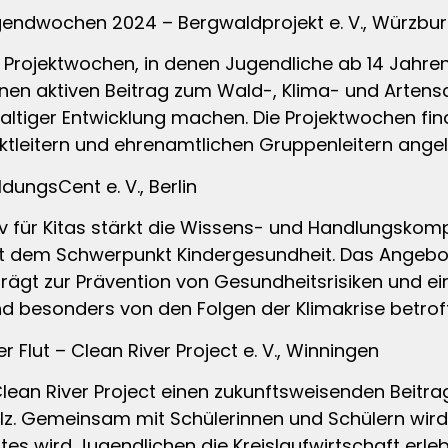
endwochen 2024 – Bergwaldprojekt e. V., Würzbu
Projektwochen, in denen Jugendliche ab 14 Jahren 
n aktiven Beitrag zum Wald-, Klima- und Artensch
altiger Entwicklung machen. Die Projektwochen f
tleitern und ehrenamtlichen Gruppenleitern angele
ldungsCent e. V., Berlin
 für Kitas stärkt die Wissens- und Handlungskomp
dem Schwerpunkt Kindergesundheit. Das Angebot
trägt zur Prävention von Gesundheitsrisiken und 
nd besonders von den Folgen der Klimakrise betrof
Flut – Clean River Project e. V., Winningen
 Clean River Project einen zukunftsweisenden Beit
lz. Gemeinsam mit Schülerinnen und Schülern wird
rtes wird Jugendlichen die Kreislaufwirtschaft er