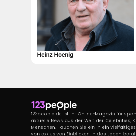
Heinz Hoenig
123people.de ist Ihr Online-Magazin für s
aktuelle News aus der Welt der Celebrities, 
Menschen. Tauchen Sie ein in ein vielfältige
von exklusiven Einblicken in das Leben berü