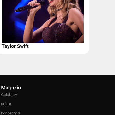
Taylor Swift
Magazin
Celebrity
Kultur
Panorama