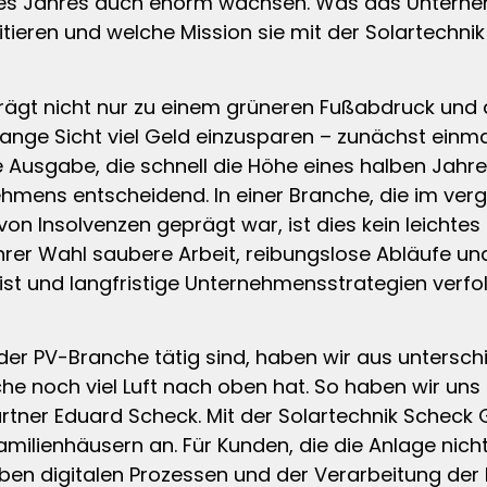
eines Jahres auch enorm wachsen. Was das Untern
itieren und welche Mission sie mit der Solartechni
rägt nicht nur zu einem grüneren Fußabdruck un
 lange Sicht viel Geld einzusparen – zunächst einma
e Ausgabe, die schnell die Höhe eines halben Jahre
nehmens entscheidend. In einer Branche, die im v
von Insolvenzen geprägt war, ist dies kein leichtes
ihrer Wahl saubere Arbeit, reibungslose Abläufe u
st und langfristige Unternehmensstrategien verfol
in der PV-Branche tätig sind, haben wir aus untersc
anche noch viel Luft nach oben hat. So haben wir
tner Eduard Scheck. Mit der Solartechnik Scheck 
milienhäusern an. Für Kunden, die die Anlage nich
eben digitalen Prozessen und der Verarbeitung der