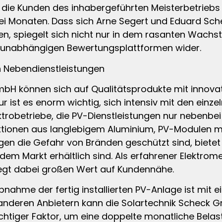
en die Kunden des inhabergeführten Meisterbetrie
i Monaten. Dass sich Arne Segert und Eduard Sch
, spiegelt sich nicht nur in dem rasanten Wachs
 unabhängigen Bewertungsplattformen wider.
n Nebendienstleistungen
bH können sich auf Qualitätsprodukte mit innovat
teur ist es enorm wichtig, sich intensiv mit den e
ektrobetriebe, die PV-Dienstleistungen nur nebenbei
uktionen aus langlebigem Aluminium, PV-Modulen m
gen die Gefahr von Bränden geschützt sind, biete
 dem Markt erhältlich sind. Als erfahrener Elektro
gt dabei großen Wert auf Kundennähe.
bnahme der fertig installierten PV-Anlage ist mit 
anderen Anbietern kann die Solartechnik Scheck 
chtiger Faktor, um eine doppelte monatliche Belas