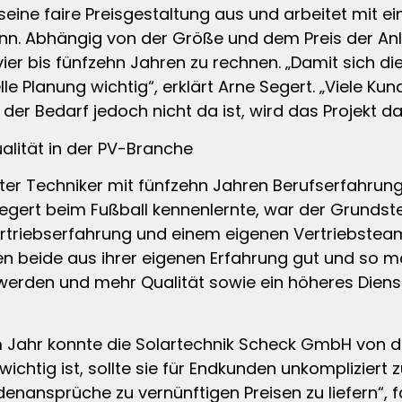
eine faire Preisgestaltung aus und arbeitet mit 
ann. Abhängig von der Größe und dem Preis der A
ier bis fünfzehn Jahren zu rechnen. „Damit sich die
 Planung wichtig“, erklärt Arne Segert. „Viele Ku
r Bedarf jedoch nicht da ist, wird das Projekt da
alität in der PV-Branche
fter Techniker mit fünfzehn Jahren Berufserfahrun
 Segert beim Fußball kennenlernte, war der Grundst
Vertriebserfahrung und einem eigenen Vertriebstea
ten beide aus ihrer eigenen Erfahrung gut und so ma
u werden und mehr Qualität sowie ein höheres Diens
m Jahr konnte die Solartechnik Scheck GmbH von dr
ichtig ist, sollte sie für Endkunden unkompliziert zu
ndenansprüche zu vernünftigen Preisen zu liefern“