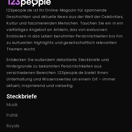
123people.de ist Ihr Online-Magazin für spannende
Geschichten und aktuelle News aus der Welt der Celebrities,
Kultur und faszinierenden Menschen. Tauchen Sie ein in ein
vielfältiges Angebot an Artikeln, das von exklusiven
Einblicken in das Leben berühmter Persönlichkeiten bis hin
zu kulturellen Highlights und gesellschaftlich relevanten
Themen reicht.
Entdecken Sie außerdem detaillierte Steckbriefe und
Hintergründe zu bekannten Persönlichkeiten aus
verschiedenen Bereichen. 123people.de bietet Ihnen
Unterhaltung und Wissenswertes an einem Ort – immer
aktuell, inspirierend und vielseitig.
Steckbriefe
Musik
Politik
Royals