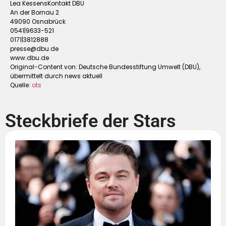
Lea KessensKontakt DBU
An der Bornau 2
49090 Osnabrück
0541|9633-521
0171|3812888
presse@dbu.de
www.dbu.de
Original-Content von: Deutsche Bundesstiftung Umwelt (DBU),
übermittelt durch news aktuell
Quelle:
ots
Steckbriefe der Stars