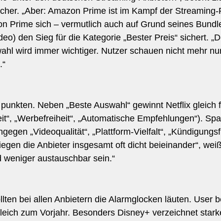
cher. „Aber: Amazon Prime ist im Kampf der Streaming-
on Prime sich – vermutlich auch auf Grund seines Bund
 den Sieg für die Kategorie „Bester Preis“ sichert. „De
wahl wird immer wichtiger. Nutzer schauen nicht mehr nu
.“
x punkten. Neben „Beste Auswahl“ gewinnt Netflix gleich 
keit“, „Werbefreiheit“, „Automatische Empfehlungen“). Sp
gegen „Videoqualität“, „Plattform-Vielfalt“, „Kündigungsfl
iegen die Anbieter insgesamt oft dicht beieinander“, we
weniger austauschbar sein.“
en bei allen Anbietern die Alarmglocken läuten. User b
gleich zum Vorjahr. Besonders Disney+ verzeichnet star