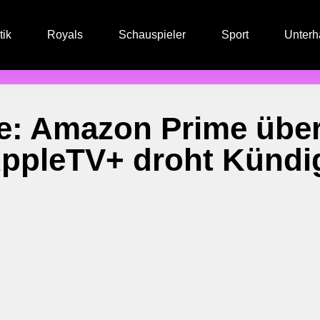
tik
Royals
Schauspieler
Sport
Unterh
: Amazon Prime überh
AppleTV+ droht Kündi