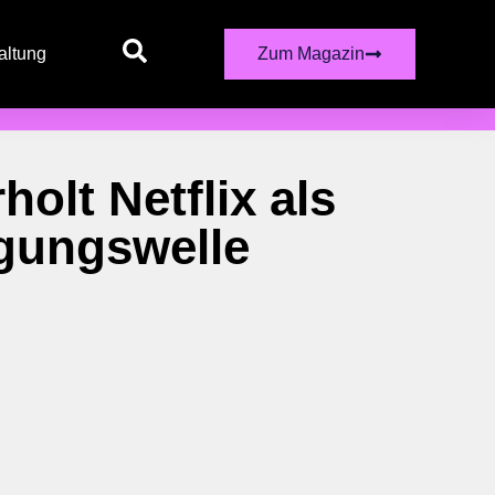
altung
Zum Magazin
olt Netflix als
gungswelle