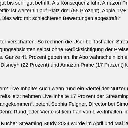
ut bis sehr gut betrifft. Als Konsequenz führt Amazon Pr
lix ist weiterhin auf Platz drei (55 Prozent), Apple TV+ f
„Dies wird mit schlechteren Bewertungen abgestraft.“
ter verschärfen. So rechnen die User bei fast allen Str
ngsabsichten selbst ohne Berücksichtigung der Preiserh
. Ganze 41 Prozent geben an, ihr Abo wahrscheinlich ab
n. Disney+ (22 Prozent) und Amazon Prime (17 Prozent) 
n? Live-Inhalte! Auch wenn rund ein Viertel der Nutzer
reits jetzt nehmen Live-Inhalte 17 Prozent der Streamin
g angekommen“, betont Sophia Felgner, Director bei Sim
 Denn: Rund jeder Vierte ist kein Fan von Live-Inhalten 
on-Kucher Streaming Study 2024 wurde im April und Mai