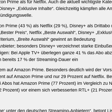
n Prime als für Netflix. Auch die aktuell wichtigste Kat
isney+ „Exklusive Inhalte“. Gleichzeitig kämpfen alle An
Kündigungswelle.
n Prime (43 %) als Netflix (29 %), Disney+ als Drittabo 
Bester Preis“, Netflix „Beste Auswahl“, Disney+ „Exklusi
kriterium, „Breite Auswahl“ gewinnt an Bedeutung
 Anbieter; besonders Disney+ verzeichnet starke Einbuße
teigen: Bei Apple TV+ überlegen ganze 41 % das Abo abz
n bereits 17 % der Streaming-Dauer ein
lem auf Amazon Prime. Besonders deutlich wird der Vorsp
nt auf Amazon Prime und nur 29 Prozent auf Netflix. Be
ei Abos hat Amazon Prime (77 Prozent) im Vergleich zu Ne
2 Prozent) vor einem sich verbesserten RTL+ (21 Prozen
che‘ unter den deutschen Streaming-Anbietern“, betont L