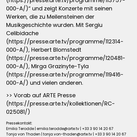
(https://presse.arte.tv/programme/113757-
000-A/)“ und zeigt Konzerte mit seinen
Werken, die zu Meilensteinen der
Musikgeschichte wurden. Mit Sergiu
Celibidache
(https://presse.arte.tv/programme/112314-
000-A/), Herbert Blomstedt
(https://presse.arte.tv/programme/120481-
000-A/), Mirga Grazinyte-Tyla
(https://presse.arte.tv/programme/119416-
000-A/) und vielen anderen.
>> Vorab auf ARTE Presse
(https://presse.arte.tv/kollektionen/RC-
025081/)
Pressekontakt:
Emilia Terodde |
emilia.terodde@arte.tv
| +33 3 90 14 20 67
Tonja von Thaden |
tonja.von-thaden@arte.tv
| +33 3 90 14 20 67