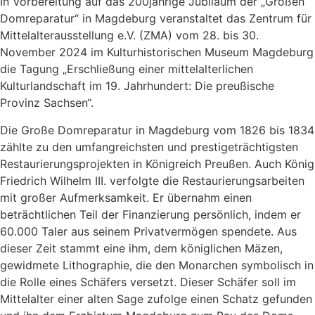
In Vorbereitung auf das 200jährige Jubiläum der „Großen
Domreparatur“ in Magdeburg veranstaltet das Zentrum für
Mittelalterausstellung e.V. (ZMA) vom 28. bis 30.
November 2024 im Kulturhistorischen Museum Magdeburg
die Tagung „Erschließung einer mittelalterlichen
Kulturlandschaft im 19. Jahrhundert: Die preußische
Provinz Sachsen“.
Die Große Domreparatur in Magdeburg vom 1826 bis 1834
zählte zu den umfangreichsten und prestigeträchtigsten
Restaurierungsprojekten in Königreich Preußen. Auch König
Friedrich Wilhelm III. verfolgte die Restaurierungsarbeiten
mit großer Aufmerksamkeit. Er übernahm einen
beträchtlichen Teil der Finanzierung persönlich, indem er
60.000 Taler aus seinem Privatvermögen spendete. Aus
dieser Zeit stammt eine ihm, dem königlichen Mäzen,
gewidmete Lithographie, die den Monarchen symbolisch in
die Rolle eines Schäfers versetzt. Dieser Schäfer soll im
Mittelalter einer alten Sage zufolge einen Schatz gefunden