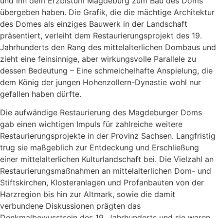
und ihn dem Erzbistum Magdeburg zum Bau des Doms
übergeben haben. Die Grafik, die die mächtige Architektur
des Domes als einziges Bauwerk in der Landschaft
präsentiert, verleiht dem Restaurierungsprojekt des 19.
Jahrhunderts den Rang des mittelalterlichen Dombaus und
zieht eine feinsinnige, aber wirkungsvolle Parallele zu
dessen Bedeutung – Eine schmeichelhafte Anspielung, die
dem König der jungen Hohenzollern-Dynastie wohl nur
gefallen haben dürfte.
Die aufwändige Restaurierung des Magdeburger Doms
gab einen wichtigen Impuls für zahlreiche weitere
Restaurierungsprojekte in der Provinz Sachsen. Langfristig
trug sie maßgeblich zur Entdeckung und Erschließung
einer mittelalterlichen Kulturlandschaft bei. Die Vielzahl an
Restaurierungsmaßnahmen an mittelalterlichen Dom- und
Stiftskirchen, Klosteranlagen und Profanbauten von der
Harzregion bis hin zur Altmark, sowie die damit
verbundene Diskussionen prägten das
Denkmalbewusstsein des 19. Jahrhunderts und sie waren