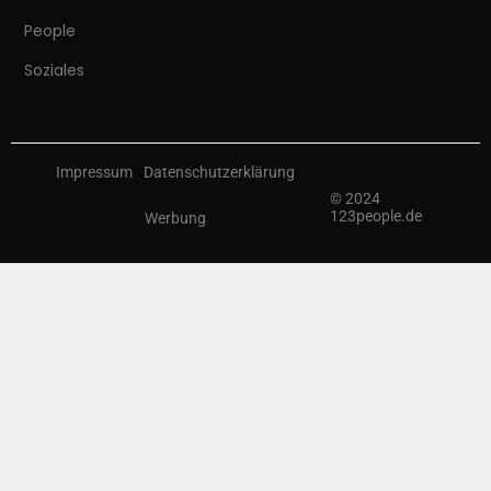
People
Soziales
Impressum
Datenschutzerklärung
© 2024
123people.de
Werbung