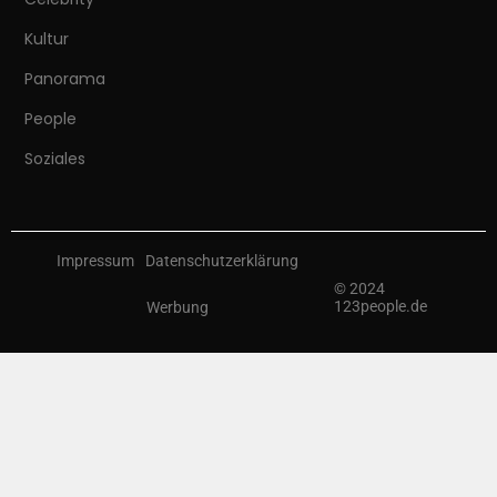
Kultur
Panorama
People
Soziales
Impressum
Datenschutzerklärung
© 2024
123people.de
Werbung