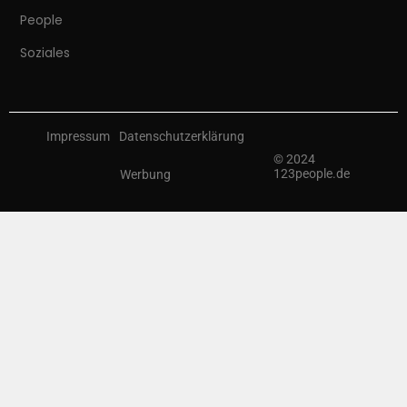
People
Soziales
Impressum
Datenschutzerklärung
© 2024
123people.de
Werbung